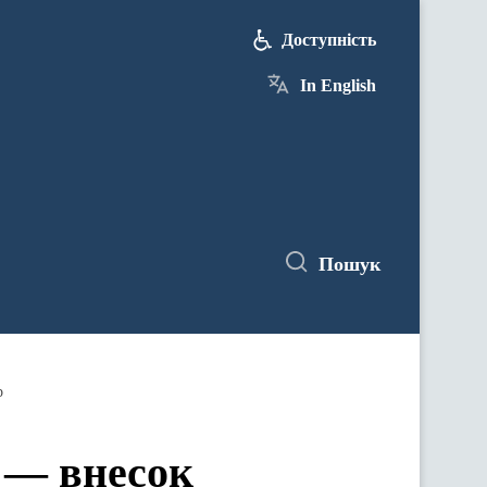
Доступність
In English
Пошук
р
и — внесок