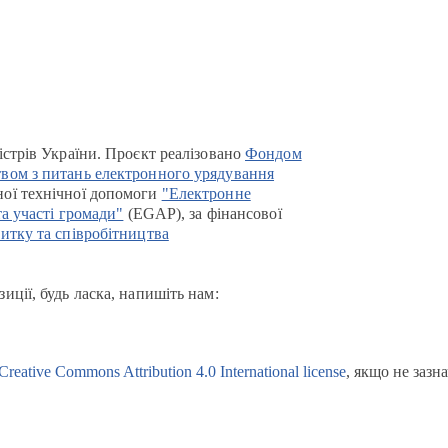
істрів України. Проєкт реалізовано
Фондом
вом з питань електронного урядування
ої технічної допомоги
"Електронне
та участі громади"
(EGAP), за фінансової
итку та співробітництва
иції, будь ласка, напишіть нам:
Creative Commons Attribution 4.0 International license
, якщо не зазн