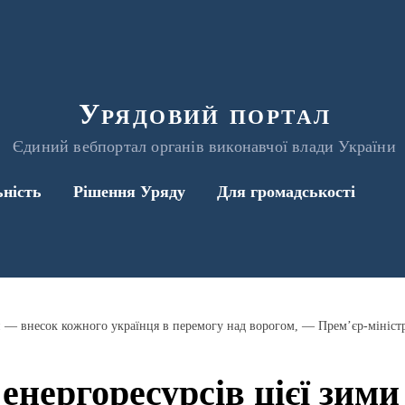
Урядовий портал
Єдиний вебпортал органів виконавчої влади України
ьність
Рішення Уряду
Для громадськості
и — внесок кожного українця в перемогу над ворогом, — Прем’єр-мініст
енергоресурсів цієї зим