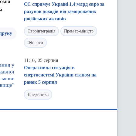
номія
ЄС спрямує Україні 1,4 млрд євро за
м.
рахунок доходів від заморожених
російських активів
Євроінтеграція
Прем'єр-міністр
 друку
Фінанси
,
11:10
05 серпня
ення у
Оперативна ситуація в
жавної
енергосистемі України станом на
ськове
ранок 5 серпня
овище"
Енергетика