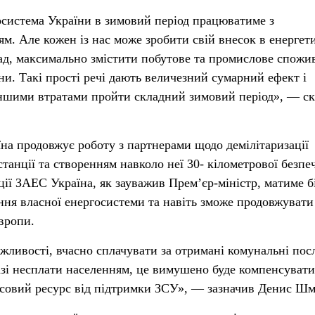
осистема України в зимовий період працюватиме з
. Але кожен із нас може зробити свій внесок в енергет
ад, максимально змістити побутове та промислове спожи
ини. Такі прості речі дають величезний сумарний ефект і
еншими втратами пройти складний зимовий період», — ск
їна продовжує роботу з партнерами щодо демілітаризації
станції та створенням навколо неї 30- кілометрової безпе
ції ЗАЕС Україна, як зауважив Прем’єр-міністр, матиме 
ня власної енергосистеми та навіть зможе продовжувати
вропи.
жливості, вчасно сплачувати за отримані комунальні посл
 разі несплати населенням, це вимушено буде компенсувати
нсовий ресурс від підтримки ЗСУ», — зазначив Денис Шм