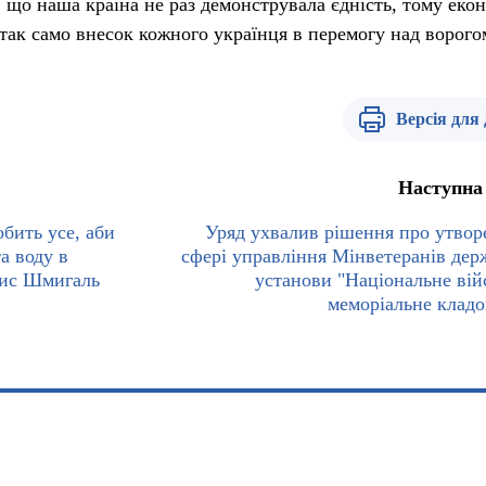
 що наша країна не раз демонструвала єдність, тому еко
 так само внесок кожного українця в перемогу над ворого
Версія для
Наступна
бить усе, аби
Уряд ухвалив рішення про утвор
а воду в
сфері управління Мінветеранів дер
нис Шмигаль
установи "Національне вій
меморіальне клад