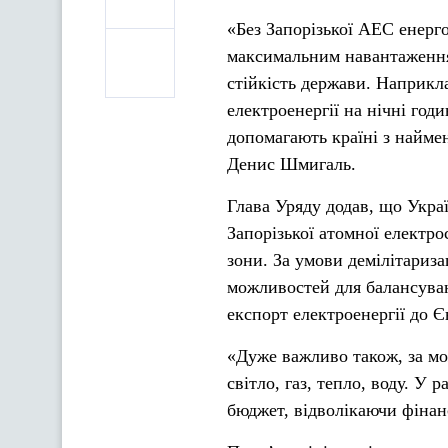
«Без Запорізької АЕС енерг
максимальним навантаженням
стійкість держави. Наприкл
електроенергії на нічні год
допомагають країні з найм
Денис Шмигаль.
Глава Уряду додав, що Укра
Запорізької атомної електро
зони. За умови демілітариза
можливостей для балансуван
експорт електроенергії до Є
«Дуже важливо також, за мо
світло, газ, тепло, воду. У
бюджет, відволікаючи фіна