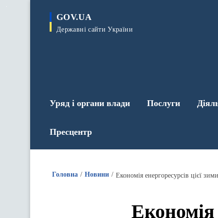
до
основного
GOV.UA
вмісту
Державні сайти України
Уряд і органи влади
Послуги
Діял
Пресцентр
Головна
Новини
Економія енергоресурсів цієї зим
Економія 