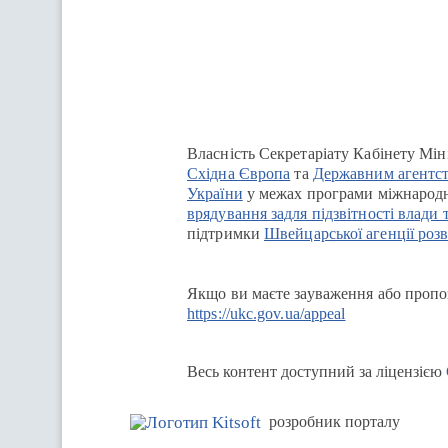
Перейти на сайт Ukraine.ua
Власність Секретаріату Кабінету Мін
Східна Європа
та
Державним агентст
України
у межах програми міжнародн
врядування задля підзвітності влади 
підтримки
Швейцарської агенції розв
Якщо ви маєте зауваження або пропоз
https://ukc.gov.ua/appeal
Весь контент доступний за ліцензією
розробник порталу