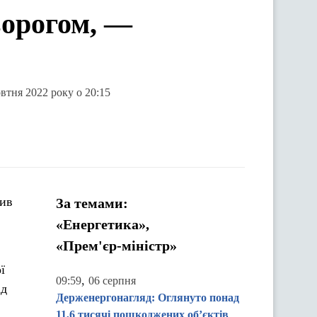
ворогом, —
втня 2022 року о 20:15
сив
За темами:
«Енергетика»,
«Прем'єр-міністр»
ї
,
09:59
06 серпня
ід
Держенергонагляд: Оглянуто понад
11,6 тисячі пошкоджених об’єктів