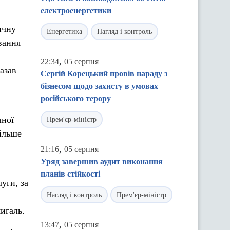
електроенергетики
ичну
Енергетика
Нагляд і контроль
вання
,
22:34
05 серпня
азав
Сергій Корецький провів нараду з
бізнесом щодо захисту в умовах
російського терору
чної
Прем'єр-міністр
більше
,
21:16
05 серпня
Уряд завершив аудит виконання
планів стійкості
уги, за
Нагляд і контроль
Прем'єр-міністр
игаль.
,
13:47
05 серпня