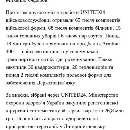
Михайло Федоров.
Протягом другого місяця роботи UNITED24
військовослужбовці отримали 65 тисяч комплектів
військової форми, 68 тисяч комплектів білизни, 15
тисяч головних уборів і 6 тисяч пар взуття. Понад
18 млн грн були спрямовані на придбання Armtrac
400 — найефективнішого у своєму класі
транспортного засобу для розмінування. Також
закупили 30 квадрокоптерів, 20 тепловізорів та
понад 2 тисячі комплектів польової форми для
забезпечення Держспецзвʼязку.
За внески, зібрані через UNITED24, Міністерство
охорони здоров’я України закупило рентгенівські
хірургічні системи типу «C-арка» вартістю 26,8 млн
грн. Перші п'ять апаратів відправлять на
прифронтові території: у Дніпропетровську,