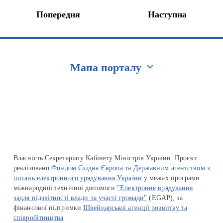
Попередня
Наступна
Мапа порталу
Перейти на сайт Ukraine.ua
Власність Секретаріату Кабінету Міністрів України. Проєкт
реалізовано
Фондом Східна Європа
та
Державним агентством з
питань електронного урядування України
у межах програми
міжнародної технічної допомоги
"Електронне врядування
задля підзвітності влади та участі громади"
(EGAP), за
фінансової підтримки
Швейцарської агенції розвитку та
співробітництва