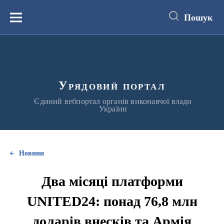
до
основного
Пошук
вмісту
Меню
Урядовий портал
Єдиний вебпортал органів виконавчої влади
України
Новини
Два місяці платформи
UNITED24: понад 76,8 млн
доларів внесків та Армія