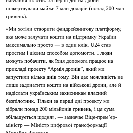
навчання пілотів. За перші дні на дрони
пожертвували майже 7 млн доларів (понад 200 млн
гривень).
«Ми хотіли створити фандрейзингову платформу,
яка може залучати кошти на підтримку України
максимально просто — в один клік. U24 став
простим і дієвим способом допомогти. І люди
можуть побачити, як їхня допомога працює на
прикладі проекту “Армія дронів”, який ми
запустили кілька днів тому. Він дає можливість не
лише задонатити кошти на військові дрони, але й
надіслати українським захисникам власний
безпілотник. Тільки за перші дні проекту ми
зібрали понад 200 мільйонів гривень, і ця сума
збільшується щодня», — зазначає Віце-прем’єр-
міністр — Міністр цифрової трансформації