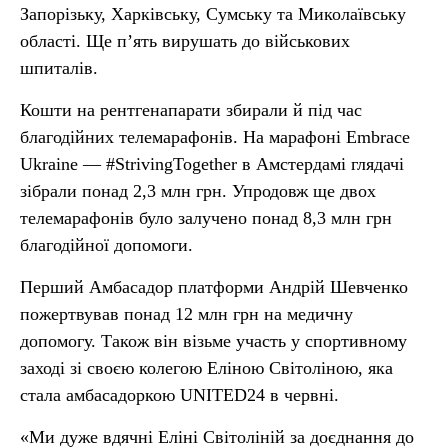
Запорізьку, Харківську, Сумську та Миколаївську
області. Ще п’ять вирушать до військових
шпиталів.
Кошти на рентгенапарати збирали й під час
благодійних телемарафонів. На марафоні Embrace
Ukraine — #StrivingTogether в Амстердамі глядачі
зібрали понад 2,3 млн грн. Упродовж ще двох
телемарафонів було залучено понад 8,3 млн грн
благодійної допомоги.
Перший Амбасадор платформи Андрій Шевченко
пожертвував понад 12 млн грн на медичну
допомогу. Також він візьме участь у спортивному
заході зі своєю колегою Еліною Світоліною, яка
стала амбасадоркою UNITED24 в червні.
«Ми дуже вдячні Еліні Світоліній за доєднання до