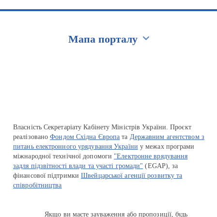
Мапа порталу
Перейти на сайт Ukraine.ua
Власність Секретаріату Кабінету Міністрів України. Проєкт
реалізовано
Фондом Східна Європа
та
Державним агентством з
питань електронного урядування України
у межах програми
міжнародної технічної допомоги
"Електронне врядування
задля підзвітності влади та участі громади"
(EGAP), за
фінансової підтримки
Швейцарської агенції розвитку та
співробітництва
Якщо ви маєте зауваження або пропозиції, будь