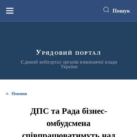
до
основного
Пошук
вмісту
Меню
Урядовий портал
Єдиний вебпортал органів виконавчої влади
України
Новини
ДПС та Рада бізнес-
омбудсмена
співпрацюватимуть над