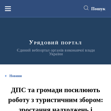
до
основного
Пошук
вмісту
Меню
Урядовий портал
Єдиний вебпортал органів виконавчої влади
України
Новини
ДПС та громади посилюють
роботу з туристичним збором:
зростання надходжень і