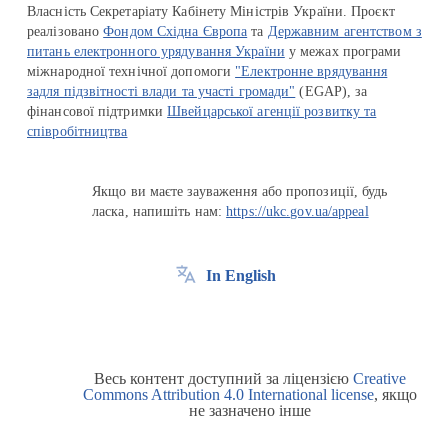
Власність Секретаріату Кабінету Міністрів України. Проєкт
реалізовано
Фондом Східна Європа
та
Державним агентством з
питань електронного урядування України
у межах програми
міжнародної технічної допомоги
"Електронне врядування
задля підзвітності влади та участі громади"
(EGAP), за
фінансової підтримки
Швейцарської агенції розвитку та
співробітництва
Якщо ви маєте зауваження або пропозиції, будь
ласка, напишіть нам:
https://ukc.gov.ua/appeal
In English
Весь контент доступний за ліцензією
Creative
Commons Attribution 4.0 International license
, якщо
не зазначено інше