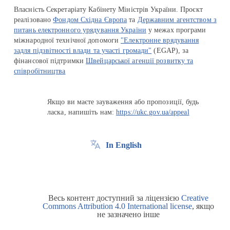
Власність Секретаріату Кабінету Міністрів України. Проєкт
реалізовано
Фондом Східна Європа
та
Державним агентством з
питань електронного урядування України
у межах програми
міжнародної технічної допомоги
"Електронне врядування
задля підзвітності влади та участі громади"
(EGAP), за
фінансової підтримки
Швейцарської агенції розвитку та
співробітництва
Якщо ви маєте зауваження або пропозиції, будь
ласка, напишіть нам:
https://ukc.gov.ua/appeal
In English
Весь контент доступний за ліцензією
Creative
Commons Attribution 4.0 International license
, якщо
не зазначено інше