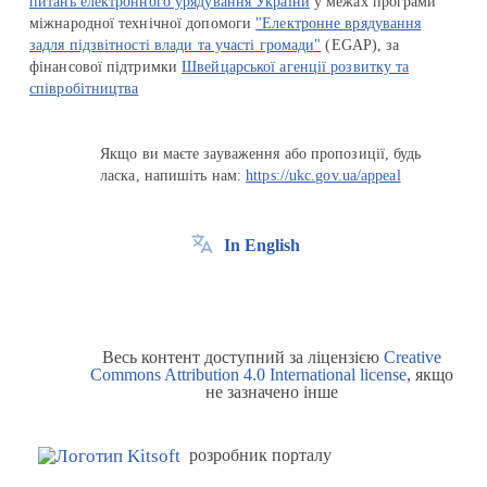
питань електронного урядування України
у межах програми
міжнародної технічної допомоги
"Електронне врядування
задля підзвітності влади та участі громади"
(EGAP), за
фінансової підтримки
Швейцарської агенції розвитку та
співробітництва
Якщо ви маєте зауваження або пропозиції, будь
ласка, напишіть нам:
https://ukc.gov.ua/appeal
In English
Весь контент доступний за ліцензією
Creative
Commons Attribution 4.0 International license
, якщо
не зазначено інше
розробник порталу