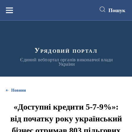
до
основного
Пошук
вмісту
Меню
Урядовий портал
Єдиний вебпортал органів виконавчої влади
України
Новини
«Доступні кредити 5-7-9%»:
від початку року український
бізнес отримав 803 пільгових