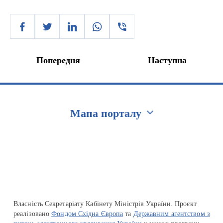
Попередня
Наступна
Мапа порталу
Перейти на сайт Ukraine.ua
Власність Секретаріату Кабінету Міністрів України. Проєкт
реалізовано
Фондом Східна Європа
та
Державним агентством з