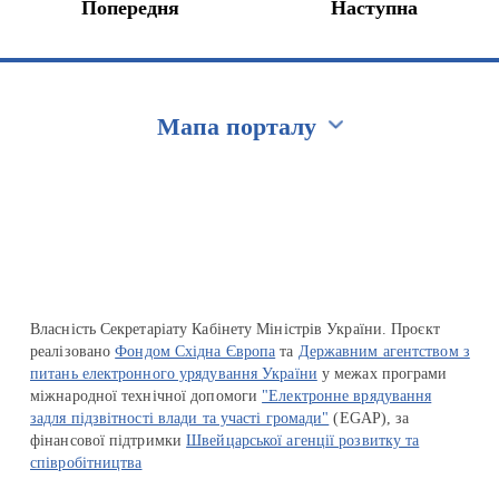
Попередня
Наступна
Мапа порталу
Перейти на сайт Ukraine.ua
Власність Секретаріату Кабінету Міністрів України. Проєкт
реалізовано
Фондом Східна Європа
та
Державним агентством з
питань електронного урядування України
у межах програми
міжнародної технічної допомоги
"Електронне врядування
задля підзвітності влади та участі громади"
(EGAP), за
фінансової підтримки
Швейцарської агенції розвитку та
співробітництва