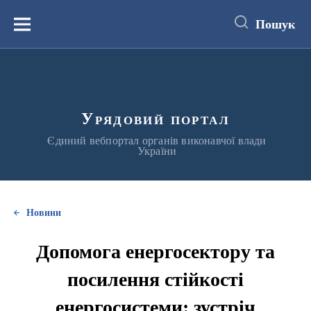
до
основного
Пошук
вмісту
Меню
Урядовий портал
Єдиний вебпортал органів виконавчої влади
України
Новини
Допомога енергосектору та
посилення стійкості
енергосистеми: зустріч