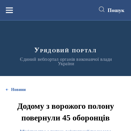
до
основного
Пошук
вмісту
Меню
Урядовий портал
Єдиний вебпортал органів виконавчої влади
України
Новини
Додому з ворожого полону
повернули 45 оборонців