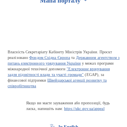
Мапа порталу
Перейти на сайт Ukraine.ua
Власність Секретаріату Кабінету Міністрів України. Проєкт
реалізовано
Фондом Східна Європа
та
Державним агентством з
питань електронного урядування України
у межах програми
міжнародної технічної допомоги
"Електронне врядування
задля підзвітності влади та участі громади"
(EGAP), за
фінансової підтримки
Швейцарської агенції розвитку та
співробітництва
Якщо ви маєте зауваження або пропозиції, будь
ласка, напишіть нам:
https://ukc.gov.ua/appeal
In English