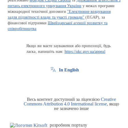
реалізовано
Фондом Східна Європа
та
Державним агентством з
питань електронного урядування України
у межах програми
міжнародної технічної допомоги
"Електронне врядування
задля підзвітності влади та участі громади"
(EGAP), за
фінансової підтримки
Швейцарської агенції розвитку та
співробітництва
Якщо ви маєте зауваження або пропозиції, будь
ласка, напишіть нам:
https://ukc.gov.ua/appeal
In English
Весь контент доступний за ліцензією
Creative
Commons Attribution 4.0 International license
, якщо
не зазначено інше
розробник порталу