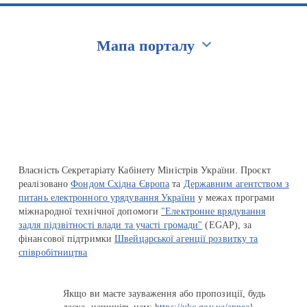
Мапа порталу
Перейти на сайт Ukraine.ua
Власність Секретаріату Кабінету Міністрів України. Проєкт
реалізовано
Фондом Східна Європа
та
Державним агентством з
питань електронного урядування України
у межах програми
міжнародної технічної допомоги
"Електронне врядування
задля підзвітності влади та участі громади"
(EGAP), за
фінансової підтримки
Швейцарської агенції розвитку та
співробітництва
Якщо ви маєте зауваження або пропозиції, будь