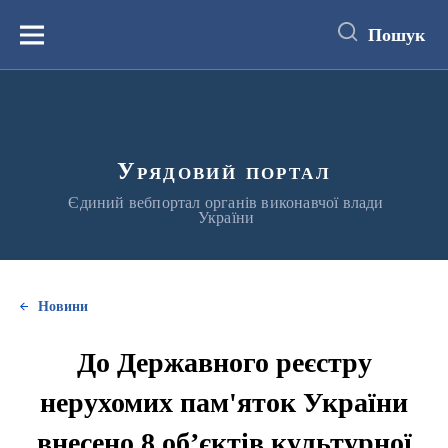
до
основного
Пошук
вмісту
Меню
Урядовий портал
Єдиний вебпортал органів виконавчої влади
України
Новини
До Державного реєстру
нерухомих пам'яток України
внесено 8 об’єктів культурної