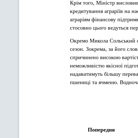
Крім того, Міністр вислови
кредитування аграріїв на н
аграріям фінансову підтримк
стосовно цього ведуться пе
Окремо Микола Сольський о
сезон. Зокрема, за його сло
спричинено високою вартіст
неможливістю якісної підгот
надаватимуть більшу перева
пшениці та ячменю. Водноча
Попередня