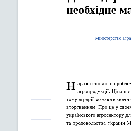
необхідне 
Міністерство агр
Н
аразі основною проблем
агропродукції. Ціна пр
тому аграрії зазнають знач
вторгненням. Про це у своєм
українського агросектору дл
та продовольства України 