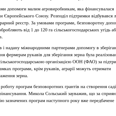
рами допомоги малим агровиробникам, яка фінансувалася
и Європейського Союзу. Розподіл підтримки відбувався 
рарний реєстр. За умовами програми, безповоротну допо
обробляють від 1 до 120 га сільськогосподарських угідь а
в.
 і надану міжнародними партнерами допомогу в зберіга
ня фермерам рукавів для зберігання зерна була реалізова
сільськогосподарською організацією ООН (ФАО) за підтр
амках програми, крім рукавів, аграрії можуть отримати
таження зерна.
 роботу програм безповоротних грантів на створення саді
фінансування. Микола Сольський зауважив, що за сприян
цію зазначених програм наступного року вже передбачене