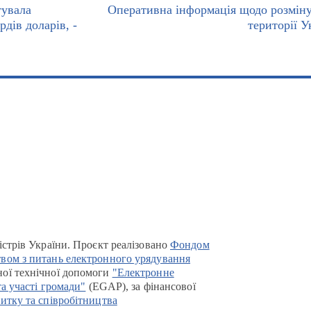
тувала
Оперативна інформація щодо розмін
рдів доларів, -
території У
істрів України. Проєкт реалізовано
Фондом
вом з питань електронного урядування
ої технічної допомоги
"Електронне
та участі громади"
(EGAP), за фінансової
итку та співробітництва