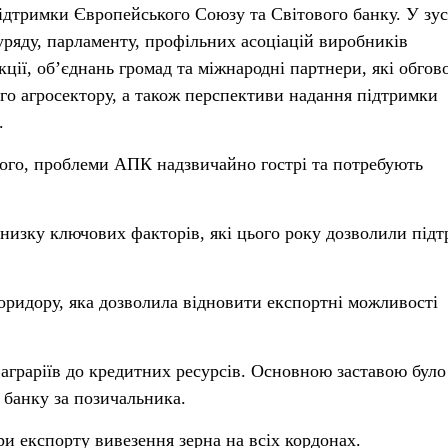
підтримки Європейського Союзу та Світового банку. У зус
уряду, парламенту, профільних асоціацій виробників
кції, об’єднань громад та міжнародні партнери, які обго
ого агросектору, а також перспективи надання підтримки
.
ого, проблеми АПК надзвичайно гострі та потребують
 низку ключових факторів, які цього року дозволили під
оридору, яка дозволила відновити експортні можливості
аграріїв до кредитних ресурсів. Основною заставою було
 банку за позичальника.
и експорту вивезення зерна на всіх кордонах.