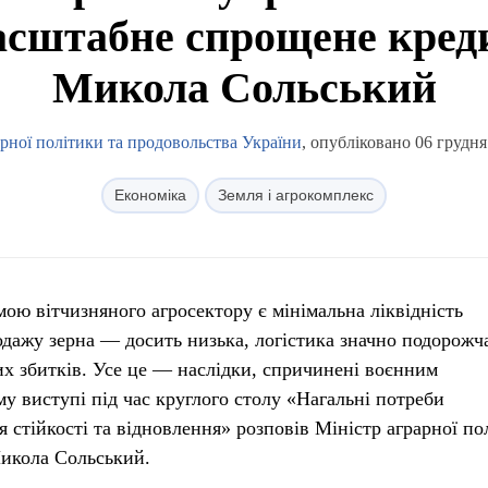
масштабне спрощене кред
Микола Сольський
арної політики та продовольства України
, опубліковано 06 грудня
Економіка
Земля і агрокомплекс
ою вітчизняного агросектору є мінімальна ліквідність
одажу зерна — досить низька, логістика значно подорожч
них збитків. Усе це — наслідки, спричинені воєнним
у виступі під час круглого столу «Нагальні потреби
я стійкості та відновлення» розповів Міністр аграрної по
Микола Сольський.