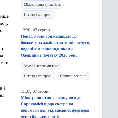
Міжнародна діяльність
Нагляд і контроль
лише
могу
,
бо
12:20
07 серпня
Понад 5 млн грн надійшло до
бюджету за адміністративні послуги,
нні
надані землевпорядниками
на
Одещини з початку 2026 року
имки
Земля і агрокомплекс
Нагляд і контроль
Новини регіонів
в і
,
11:37
07 серпня
ня
Мінагрополітики звернулося до
Єврокомісії щодо екстреної
допомоги для українських фермерів
через блокаду портів