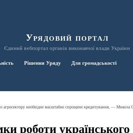
Урядовий портал
Єдиний вебпортал органів виконавчої влади України
ьність
Рішення Уряду
Для громадськості
го агросектору необхідне масштабне спрощене кредитування, — Микола 
ки роботи українського