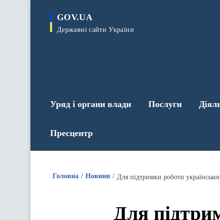
до
основного
GOV.UA
вмісту
Державні сайти України
Уряд і органи влади
Послуги
Діял
Пресцентр
Головна
Новини
Для підтримки роботи українсько
Для підтрим