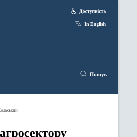
Доступність
In English
Пошук
Сольський
 агросектору