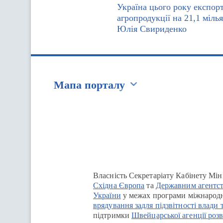
Україна цього року експор
агропродукції на 21,1 мілья
Юлія Свириденко
Мапа порталу
Перейти на сайт Ukraine.ua
Власність Секретаріату Кабінету Мін
Східна Європа
та
Державним агентст
України
у межах програми міжнародн
врядування задля підзвітності влади 
підтримки
Швейцарської агенції розв