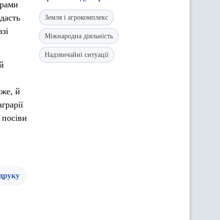
грами
дасть
Земля і агрокомплекс
азі
Міжнародна діяльність
Надзвичайні ситуації
й
же, й
грарії
 посіви
 друку