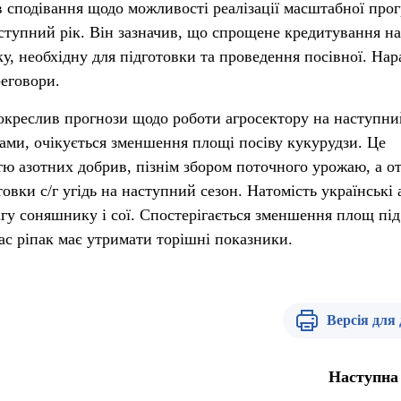
в сподівання щодо можливості реалізації масштабної про
аступний рік. Він зазначив, що спрощене кредитування на
у, необхідну для підготовки та проведення посівної. Нар
реговори.
креслив прогнози щодо роботи агросектору на наступни
вами, очікується зменшення площі посіву кукурудзи. Це
ю азотних добрив, пізнім збором поточного урожаю, а от
овки с/г угідь на наступний сезон. Натомість українські а
гу соняшнику і сої. Спостерігається зменшення площ під
с ріпак має утримати торішні показники.
Версія для
Наступна