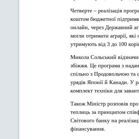
Четверте – реалізація прог
коштом бюджетної підтримк
онлайн, через Державний аг
могли отримати аграрії, які 
утримують від 3 до 100 корі
Микола Сольський відзначив
збіжжя. Це програма з надан
спільно з Продовольчою та 
урядів Японії й Канади. У р
комплект техніки для заван
Також Міністр розповів про
теплиць за принципом спів
Світового банку на реаліза
фінансування.