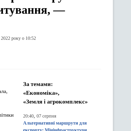
итування, —
 2022 року о 10:52
За темами:
ала,
«Економіка»,
«Земля і агрокомплекс»
літики
,
20:40
07 серпня
Альтернативні маршрути для
експорту: Мінінфраструктури