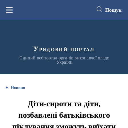
до
основного
Пошук
вмісту
Меню
Урядовий портал
Єдиний вебпортал органів виконавчої влади
України
Новини
Діти-сироти та діти,
позбавлені батьківського
піклування зможуть виїхати