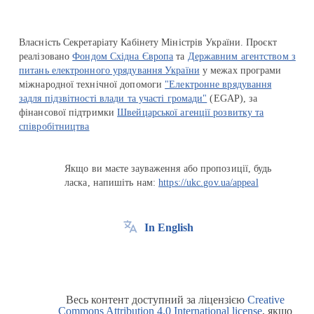
Власність Секретаріату Кабінету Міністрів України. Проєкт
реалізовано
Фондом Східна Європа
та
Державним агентством з
питань електронного урядування України
у межах програми
міжнародної технічної допомоги
"Електронне врядування
задля підзвітності влади та участі громади"
(EGAP), за
фінансової підтримки
Швейцарської агенції розвитку та
співробітництва
Якщо ви маєте зауваження або пропозиції, будь
ласка, напишіть нам:
https://ukc.gov.ua/appeal
In English
Весь контент доступний за ліцензією
Creative
Commons Attribution 4.0 International license
, якщо