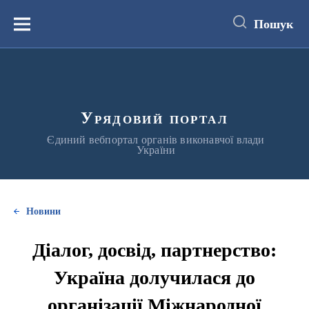
до
основного
Пошук
вмісту
Меню
Урядовий портал
Єдиний вебпортал органів виконавчої влади
України
Новини
Діалог, досвід, партнерство:
Україна долучилася до
організації Міжнародної