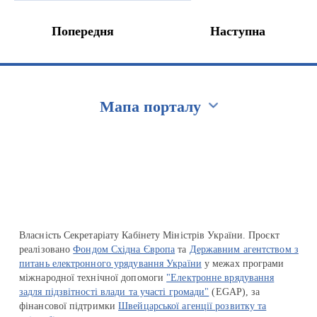
Попередня
Наступна
Мапа порталу
Перейти на сайт Ukraine.ua
Власність Секретаріату Кабінету Міністрів України. Проєкт
реалізовано
Фондом Східна Європа
та
Державним агентством з
питань електронного урядування України
у межах програми
міжнародної технічної допомоги
"Електронне врядування
задля підзвітності влади та участі громади"
(EGAP), за
фінансової підтримки
Швейцарської агенції розвитку та