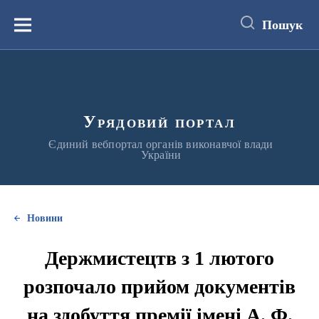
до
основного
Пошук
вмісту
Меню
Урядовий портал
Єдиний вебпортал органів виконавчої влади
України
Новини
Держмистецтв з 1 лютого
розпочало прийом документів
на здобуття премії імені А. Ф.