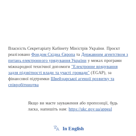
Перейти на сайт Ukraine.ua
Власність Секретаріату Кабінету Міністрів України. Проєкт
реалізовано
Фондом Східна Європа
та
Державним агентством з
питань електронного урядування України
у межах програми
міжнародної технічної допомоги
"Електронне врядування
задля підзвітності влади та участі громади"
(EGAP), за
фінансової підтримки
Швейцарської агенції розвитку та
співробітництва
Якщо ви маєте зауваження або пропозиції, будь
ласка, напишіть нам:
https://ukc.gov.ua/appeal
In English