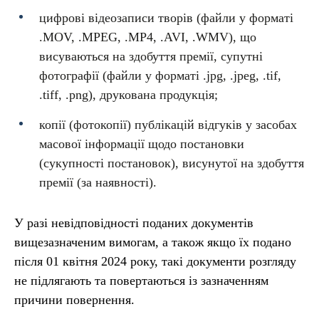
цифрові відеозаписи творів (файли у форматі
.MOV, .MPEG, .MP4, .AVI, .WMV), що
висуваються на здобуття премії, супутні
фотографії (файли у форматі .jpg, .jpeg, .tif,
.tiff, .png), друкована продукція;
копії (фотокопії) публікацій відгуків у засобах
масової інформації щодо постановки
(сукупності постановок), висунутої на здобуття
премії (за наявності).
У разі невідповідності поданих документів
вищезазначеним вимогам, а також якщо їх подано
після 01 квітня 2024 року, такі документи розгляду
не підлягають та повертаються із зазначенням
причини повернення.