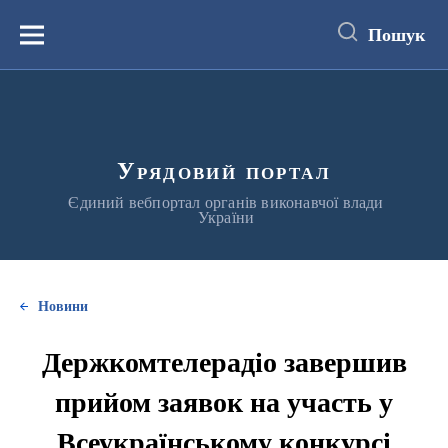
до
основного
Пошук
вмісту
Меню
Урядовий портал
Єдиний вебпортал органів виконавчої влади
України
Новини
Держкомтелерадіо завершив
прийом заявок на участь у
Всеукраїнському конкурсі