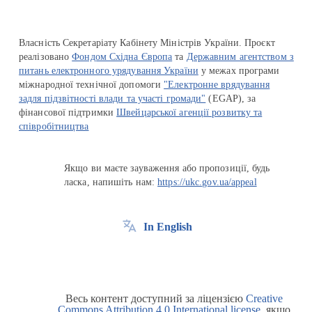
Власність Секретаріату Кабінету Міністрів України. Проєкт
реалізовано
Фондом Східна Європа
та
Державним агентством з
питань електронного урядування України
у межах програми
міжнародної технічної допомоги
"Електронне врядування
задля підзвітності влади та участі громади"
(EGAP), за
фінансової підтримки
Швейцарської агенції розвитку та
співробітництва
Якщо ви маєте зауваження або пропозиції, будь
ласка, напишіть нам:
https://ukc.gov.ua/appeal
In English
Весь контент доступний за ліцензією
Creative
Commons Attribution 4.0 International license
, якщо