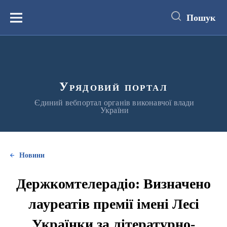
до
основного
Пошук
вмісту
Меню
Урядовий портал
Єдиний вебпортал органів виконавчої влади
України
Новини
Держкомтелерадіо: Визначено
лауреатів премії імені Лесі
Українки за літературно-