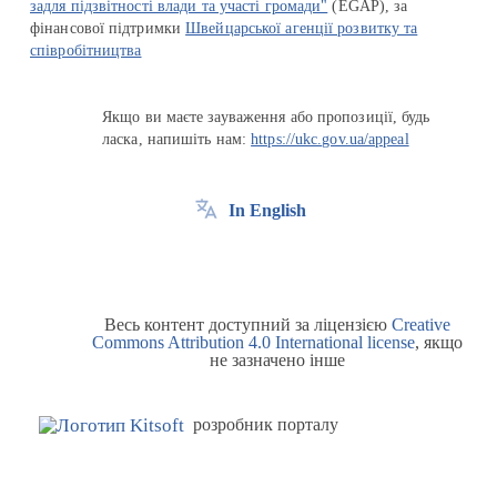
задля підзвітності влади та участі громади"
(EGAP), за
фінансової підтримки
Швейцарської агенції розвитку та
співробітництва
Якщо ви маєте зауваження або пропозиції, будь
ласка, напишіть нам:
https://ukc.gov.ua/appeal
In English
Весь контент доступний за ліцензією
Creative
Commons Attribution 4.0 International license
, якщо
не зазначено інше
розробник порталу