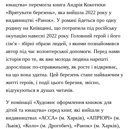
юнацтва» перемогла книга Андрія Кокотюхи
«Врятувати березень», яка вийшла 2022 року у
видавництві «Ранок». У романі йдеться про одну
родину на Київщині, що потрапила під російську
окупацію навесні 2022 року. Головний герой і його
сім’я - збірні образи людей, з якими познайомився
автор під час волонтерської допомоги. Перед нами
історія про те, як вже молода людина нарешті
дорослішає по-справжньому, як росте і відкриває,
на що вона здатна. Цей березень стане найважчим у
житті героїв, і події цього березня, звісно,
відгукуються в душах читачів.
У номінації «Художнє оформлення книжок для
дітей та юнацтва» серед книг, які вийшли у
видавництвах «АССА» (м. Харків), «АПРІОРІ» (м.
Львів), «Коло» (м. Дрогобич), «Ранок» (м. Харків),