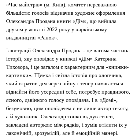
«Час майстрів» (м. Київ), комітет переважною
більшістю голосів відзначив художнє оформлення
Олександра Продана книги «Дім», що вийшла
друком у жовтні 2022 року у харківському
видавництві «Ранок».
Ілюстрації Олександра Продана - це вагома частина
історії, яку оповідає у книжці «Дім» Катерина
Тихозора, і це загалом є характерним для «книжки-
картинки». Щемка і світла історія про хлопчика,
який втратив дім через війну і тепер намагається
віднайти його усередині себе, потребує правдивого,
ясного, дзвінкого голосу оповідача. І в «Домі»,
безумовно, цим оповідачем є не лише автор тексту,
а й художник. Олександр тонко відчув сенси,
закладені авторкою між рядків, і зумів втілити їх у
лаконічній, зрозумілій, але й емоційній манері.