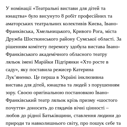
У номінації «Театральні вистави для дітей та
юнацтва» було висунуто 8 робіт професійних та
аматорських театральних колективів Києва, Івано-
Франківська, Хмельницького, Кривого Рога, міста
Дружба Шосткинського району Сумської області. За
рішенням комітету перемогу здобула вистава Івано-
Франківського академічного обласного театру
ляльок імені Марійки Підгірянки «Хто росте в
саду», яку поставила режисер Катерина
Лук’яненко. Це перша в Україні інклюзивна
вистава для дітей, юнацтва та людей з порушенням
зору. Своєю оригінальною постановкою Івано-
Франківський театр ляльок крізь призму «шостого
почуття» доносить до глядачів вічні цінності –
любов до рідної Батьківщини, ставлення людини до
природи та навколишнього світу, про пошук себе та