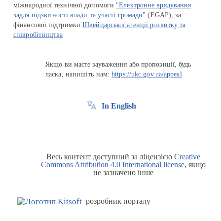
міжнародної технічної допомоги
"Електронне врядування
задля підзвітності влади та участі громади"
(EGAP), за
фінансової підтримки
Швейцарської агенції розвитку та
співробітництва
Якщо ви маєте зауваження або пропозиції, будь
ласка, напишіть нам:
https://ukc.gov.ua/appeal
In English
Весь контент доступний за ліцензією
Creative
Commons Attribution 4.0 International license
, якщо
не зазначено інше
розробник порталу