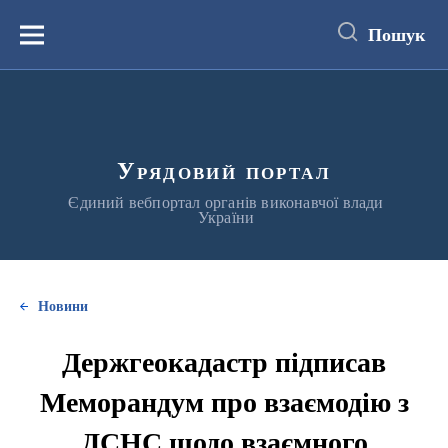
до
основного
Пошук
вмісту
Меню
Урядовий портал
Єдиний вебпортал органів виконавчої влади
України
Новини
Держгеокадастр підписав
Меморандум про взаємодію з
ДСНС щодо взаємного