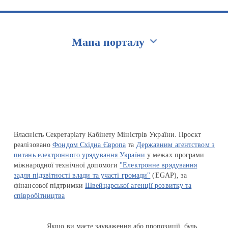
Мапа порталу
Перейти на сайт Ukraine.ua
Власність Секретаріату Кабінету Міністрів України. Проєкт
реалізовано
Фондом Східна Європа
та
Державним агентством з
питань електронного урядування України
у межах програми
міжнародної технічної допомоги
"Електронне врядування
задля підзвітності влади та участі громади"
(EGAP), за
фінансової підтримки
Швейцарської агенції розвитку та
співробітництва
Якщо ви маєте зауваження або пропозиції, будь