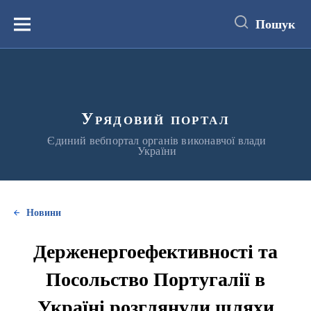
до
основного
Пошук
вмісту
Меню
Урядовий портал
Єдиний вебпортал органів виконавчої влади
України
Новини
Держенергоефективності та
Посольство Португалії в
Україні розглянули шляхи