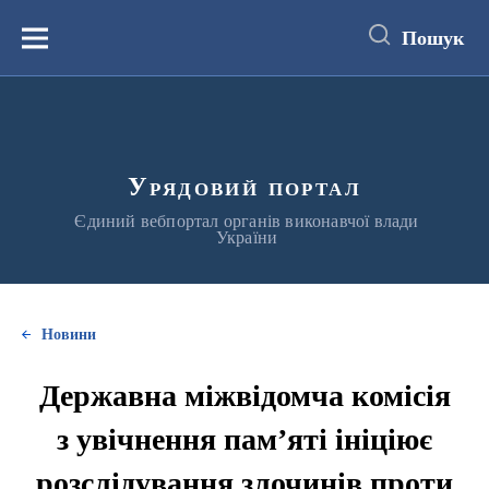
до
основного
Пошук
вмісту
Меню
Урядовий портал
Єдиний вебпортал органів виконавчої влади
України
Новини
Державна міжвідомча комісія
з увічнення пам’яті ініціює
розслідування злочинів проти