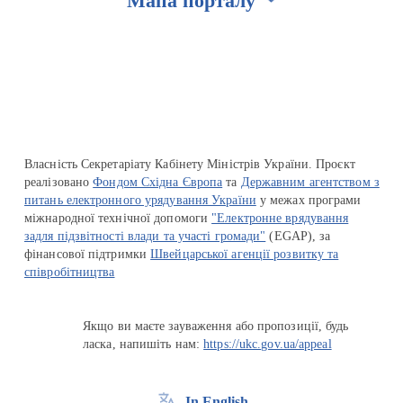
Мапа порталу
Перейти на сайт Ukraine.ua
Власність Секретаріату Кабінету Міністрів України. Проєкт
реалізовано
Фондом Східна Європа
та
Державним агентством з
питань електронного урядування України
у межах програми
міжнародної технічної допомоги
"Електронне врядування
задля підзвітності влади та участі громади"
(EGAP), за
фінансової підтримки
Швейцарської агенції розвитку та
співробітництва
Якщо ви маєте зауваження або пропозиції, будь
ласка, напишіть нам:
https://ukc.gov.ua/appeal
In English