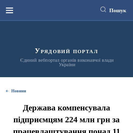
до
основного
Пошук
вмісту
Меню
Урядовий портал
Єдиний вебпортал органів виконавчої влади
України
Новини
Держава компенсувала
підприємцям 224 млн грн за
працевлаштування понад 11