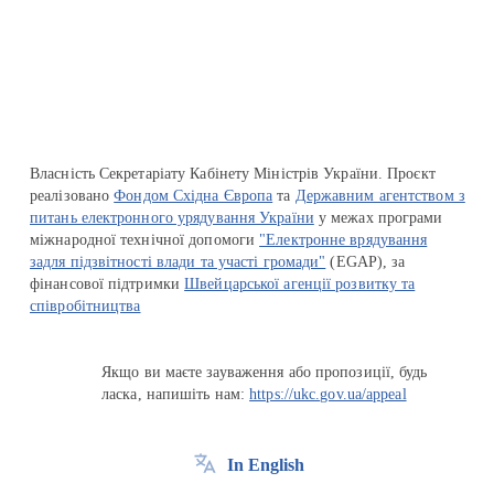
Перейти на сайт Ukraine.ua
Власність Секретаріату Кабінету Міністрів України. Проєкт
реалізовано
Фондом Східна Європа
та
Державним агентством з
питань електронного урядування України
у межах програми
міжнародної технічної допомоги
"Електронне врядування
задля підзвітності влади та участі громади"
(EGAP), за
фінансової підтримки
Швейцарської агенції розвитку та
співробітництва
Якщо ви маєте зауваження або пропозиції, будь
ласка, напишіть нам:
https://ukc.gov.ua/appeal
In English