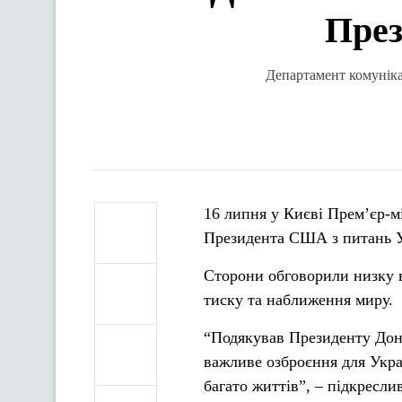
През
Департамент комунікац
16 липня у Києві Прем’єр-м
Президента США з питань У
Сторони обговорили низку в
тиску та наближення миру.
“Подякував Президенту Дон
важливе озброєння для Украї
багато життів”, – підкресл