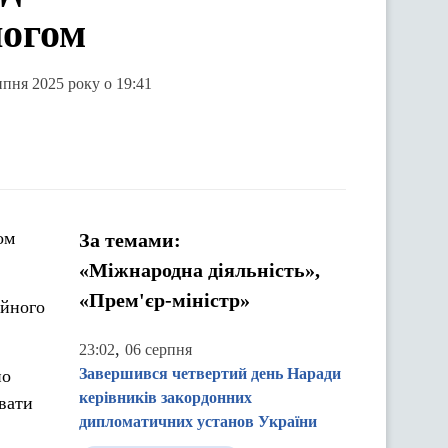
логом
ипня 2025 року о 19:41
ом
За темами:
«Міжнародна діяльність»,
«Прем'єр-міністр»
ійного
,
23:02
06 серпня
Завершився четвертий день Наради
но
керівників закордонних
увати
дипломатичних установ України