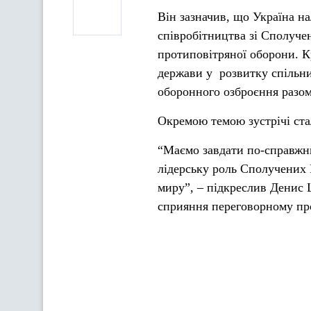
Він зазначив, що Україна н
співробітництва зі Сполуч
протиповітряної оборони. Кр
держави у розвитку спільни
оборонного озброєння разом
Окремою темою зустрічі ста
“Маємо завдати по-справжнь
лідерську роль Сполучених
миру”, – підкреслив Денис 
сприяння переговорному пр