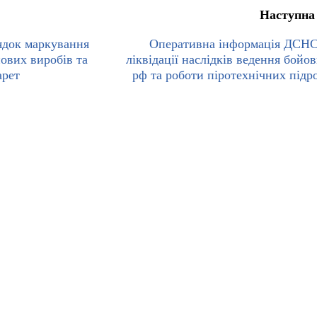
Наступна
ядок маркування
Оперативна інформація ДСН
ових виробів та
ліквідації наслідків ведення бойов
арет
рф та роботи піротехнічних підро