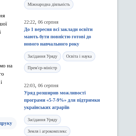
Міжнародна діяльність
ня
,
22:22
06 серпня
шої
До 1 вересня всі заклади освіти
і
мають бути повністю готові до
нового навчального року
Засідання Уряду
Освіта і наука
мо на
Прем'єр-міністр
го
і
,
22:03
06 серпня
Уряд розширив можливості
програми «5-7-9%» для підтримки
українських аграріїв
Засідання Уряду
 друку
Земля і агрокомплекс