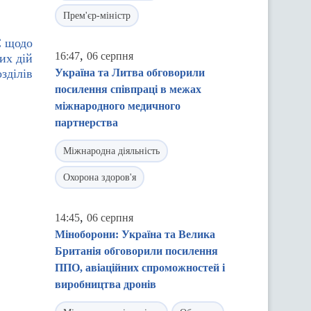
Прем'єр-міністр
С щодо
,
16:47
06 серпня
их дій
зділів
Україна та Литва обговорили
посилення співпраці в межах
міжнародного медичного
партнерства
Міжнародна діяльність
Охорона здоров'я
,
14:45
06 серпня
Міноборони: Україна та Велика
Британія обговорили посилення
ППО, авіаційних спроможностей і
виробництва дронів