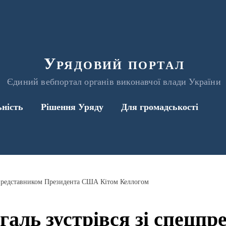
Урядовий портал
Єдиний вебпортал органів виконавчої влади України
ьність
Рішення Уряду
Для громадськості
цпредставником Президента США Кітом Келлогом
аль зустрівся зі спецпр