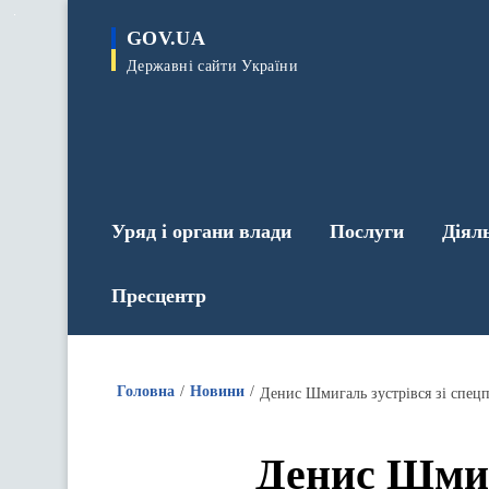
до
основного
GOV.UA
вмісту
Державні сайти України
Уряд і органи влади
Послуги
Діял
Пресцентр
Головна
Новини
Денис Шмигаль зустрівся зі спе
Денис Шмиг