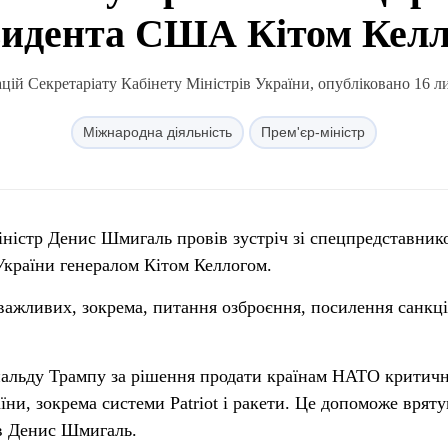
идента США Кітом Кел
ій Секретаріату Кабінету Міністрів України, опубліковано 16 л
Міжнародна діяльність
Прем'єр-міністр
іністр Денис Шмигаль провів зустріч зі спецпредставник
країни генералом Кітом Келлогом.
ажливих, зокрема, питання озброєння, посилення санкц
альду Трампу за рішення продати країнам НАТО критич
ни, зокрема системи Patriot і ракети. Це допоможе врят
ив Денис Шмигаль.