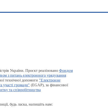
істрів України. Проєкт реалізовано
Фондом
вом з питань електронного урядування
ої технічної допомоги
"Електронне
та участі громади"
(EGAP), за фінансової
итку та співробітництва
иції, будь ласка, напишіть нам: