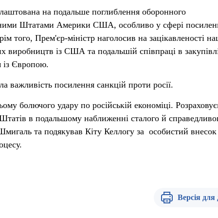
алаштована на подальше поглиблення оборонного
еними Штатами Америки США, особливо у сфері посилен
ім того, Прем'єр-міністр наголосив на зацікавленості на
х виробництв із США та подальшій співпраці в закупівл
 із Європою.
ла важливість посилення санкцій проти росії.
ому болючого удару по російській економіці. Розраховує
 Штатів в подальшому наближенні сталого й справедливо
Шмигаль та подякував Кіту Келлогу за особистий внесок 
оцесу.
Версія для