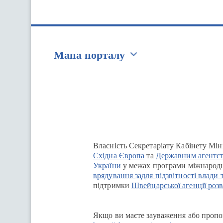
Мапа порталу
Перейти на сайт Ukraine.ua
Власність Секретаріату Кабінету Мін
Східна Європа
та
Державним агентст
України
у межах програми міжнародн
врядування задля підзвітності влади 
підтримки
Швейцарської агенції розв
Якщо ви маєте зауваження або пропоз