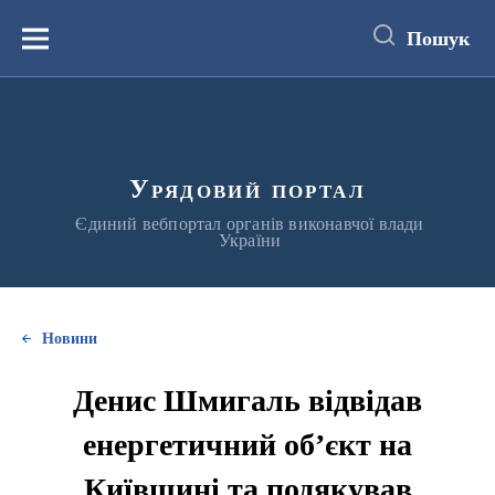
до
основного
Пошук
вмісту
Меню
Урядовий портал
Єдиний вебпортал органів виконавчої влади
України
Новини
Денис Шмигаль відвідав
енергетичний об’єкт на
Київщині та подякував