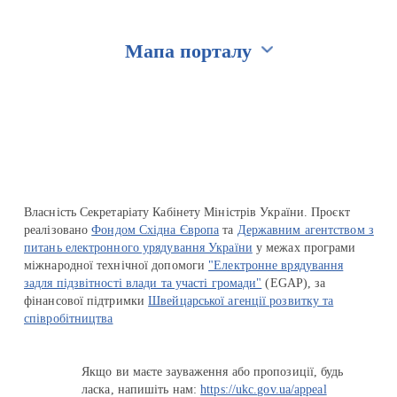
Мапа порталу
Перейти на сайт Ukraine.ua
Власність Секретаріату Кабінету Міністрів України. Проєкт
реалізовано
Фондом Східна Європа
та
Державним агентством з
питань електронного урядування України
у межах програми
міжнародної технічної допомоги
"Електронне врядування
задля підзвітності влади та участі громади"
(EGAP), за
фінансової підтримки
Швейцарської агенції розвитку та
співробітництва
Якщо ви маєте зауваження або пропозиції, будь
ласка, напишіть нам:
https://ukc.gov.ua/appeal