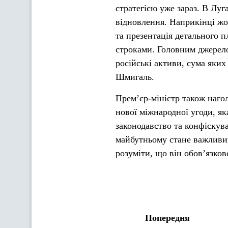
стратегією уже зараз. В Лу
відновлення. Наприкінці жо
та презентація детального 
строками. Головним джерело
російські активи, сума яких
Шмигаль.
Прем’єр-міністр також наго
нової міжнародної угоди, я
законодавство та конфіскува
майбутньому стане важливим
розуміти, що він обов’язков
Попередня