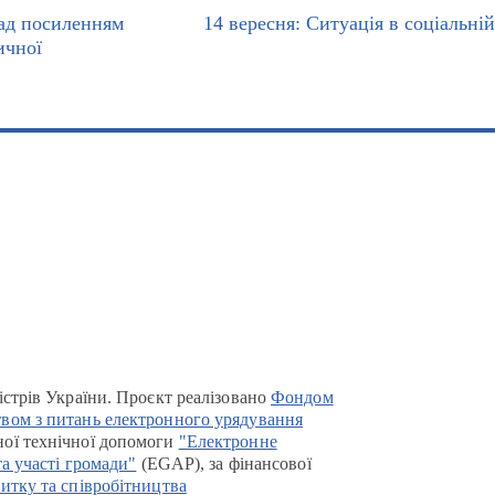
ад посиленням
14 вересня: Ситуація в соціальній
ичної
істрів України. Проєкт реалізовано
Фондом
вом з питань електронного урядування
ої технічної допомоги
"Електронне
та участі громади"
(EGAP), за фінансової
итку та співробітництва