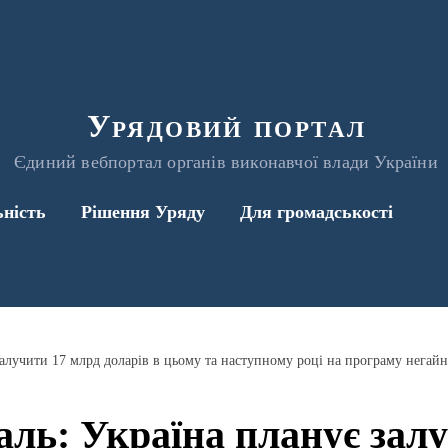
Урядовий портал
Єдиний вебпортал органів виконавчої влади України
ьність
Рішення Уряду
Для громадськості
ль: Україна планує залу