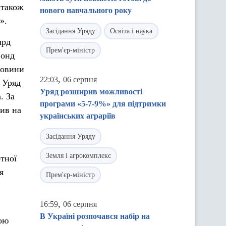
 також
нового навчального року
».
Засідання Уряду
Освіта і наука
лрд
Прем'єр-міністр
фонд
мовини
,
22:03
06 серпня
 Уряд
Уряд розширив можливості
. За
програми «5-7-9%» для підтримки
лив на
українських аграріїв
Засідання Уряду
Земля і агрокомплекс
тної
я
Прем'єр-міністр
,
16:59
06 серпня
В Україні розпочався набір на
ною