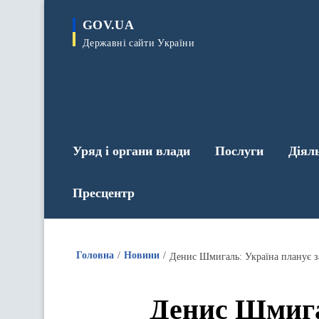
до
основного
GOV.UA
вмісту
Державні сайти України
Уряд і органи влади
Послуги
Діял
Пресцентр
Головна
Новини
Денис Шмига