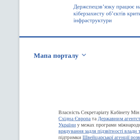
Держспецзв’язку працює н
кіберзахисту об’єктів крит
інфраструктури
Мапа порталу
Перейти на сайт Ukraine.ua
Власність Секретаріату Кабінету Мін
Східна Європа
та
Державним агентст
України
у межах програми міжнародн
врядування задля підзвітності влади 
підтримки
Швейцарської агенції розв