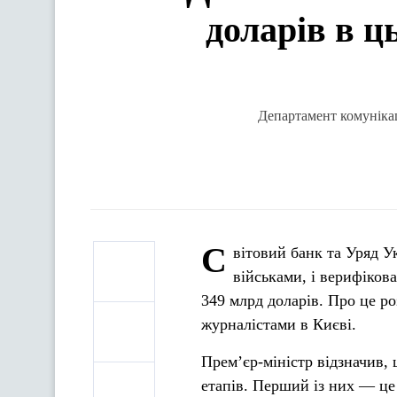
доларів в ц
Департамент комунікац
С
вітовий банк та Уряд У
військами, і верифіков
349 млрд доларів. Про це р
журналістами в Києві.
Прем’єр-міністр відзначив,
етапів. Перший із них — це 