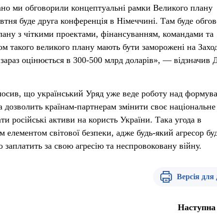
гано ми обговорили концептуальні рамки Великого плану
втня буде друга конференція в Німеччині. Там буде обго
плану з чіткими проектами, фінансуванням, командами та
м такого великого плану мають бути заморожені на Заход
 зараз оцінюється в 300-500 млрд доларів», — відзначив 
лосив, що український Уряд уже веде роботу над формув
ка дозволить країнам-партнерам змінити своє національне
ти російські активи на користь України. Така угода в
 елементом світової безпеки, адже будь-який агресор бу
о заплатить за свою агресію та неспровоковану війну.
Версія для
Наступна