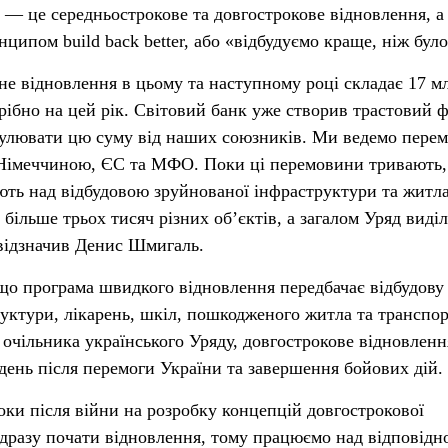
и — це середньострокове та довгострокове відновлення, а
нципом build back better, або «відбудуємо краще, ніж було
не відновлення в цьому та наступному році складає 17 м
трібно на цей рік. Світовий банк уже створив трастовий 
умулювати цю суму від наших союзників. Ми ведемо пере
Німеччиною, ЄС та МФО. Поки ці перемовини тривають,
ють над відбудовою зруйнованої інфраструктури та житла
 більше трьох тисяч різних об’єктів, а загалом Уряд виді
 відзначив Денис Шмигаль.
 що програма швидкого відновлення передбачає відбудову
руктури, лікарень, шкіл, пошкодженого житла та транспор
 очільника українського Уряду, довгострокове відновленн
день після перемоги України та завершення бойових дій.
оки після війни на розробку концепцій довгострокової
дразу почати відновлення, тому працюємо над відповід