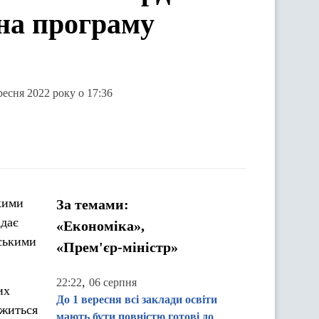
 на програму
есня 2022 року о 17:36
ькими
За темами:
адає
«Економіка»,
нськими
«Прем'єр-міністр»
,
22:22
06 серпня
их
До 1 вересня всі заклади освіти
вжиться
мають бути повністю готові до