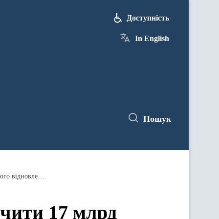
Доступність
In English
Пошук
Денис Шмигаль: Україна планує залучити 17 млрд доларів в цьому та наступному році на програму негайного відновлення
чити 17 млрд