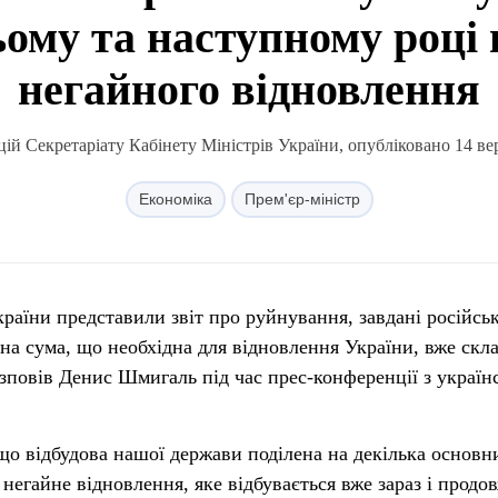
ьому та наступному році
негайного відновлення
ій Секретаріату Кабінету Міністрів України, опубліковано 14 вер
Економіка
Прем'єр-міністр
країни представили звіт про руйнування, завдані російс
ана сума, що необхідна для відновлення України, вже скл
озповів Денис Шмигаль під час прес-конференції з украї
 що відбудова нашої держави поділена на декілька основн
негайне відновлення, яке відбувається вже зараз і продо