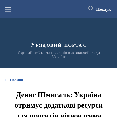
до
основного
Пошук
вмісту
Меню
Урядовий портал
Єдиний вебпортал органів виконавчої влади
України
Новини
Денис Шмигаль: Україна
отримує додаткові ресурси
для проектів відновлення