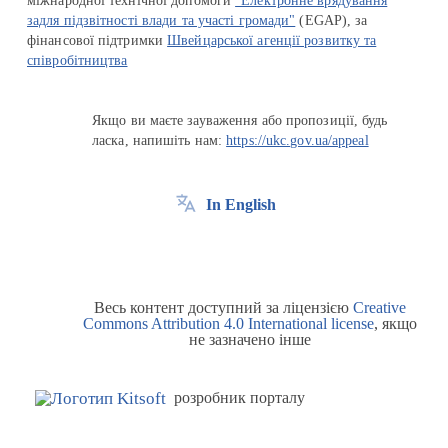
міжнародної технічної допомоги
"Електронне врядування
задля підзвітності влади та участі громади"
(EGAP), за
фінансової підтримки
Швейцарської агенції розвитку та
співробітництва
Якщо ви маєте зауваження або пропозиції, будь
ласка, напишіть нам:
https://ukc.gov.ua/appeal
In English
Весь контент доступний за ліцензією
Creative
Commons Attribution 4.0 International license
, якщо
не зазначено інше
розробник порталу