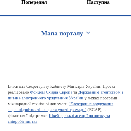
Попередня
Наступна
Мапа порталу
Перейти на сайт Ukraine.ua
Власність Секретаріату Кабінету Міністрів України. Проєкт
реалізовано
Фондом Східна Європа
та
Державним агентством з
питань електронного урядування України
у межах програми
міжнародної технічної допомоги
"Електронне врядування
задля підзвітності влади та участі громади"
(EGAP), за
фінансової підтримки
Швейцарської агенції розвитку та
співробітництва