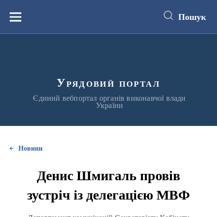
до
основного
Пошук
вмісту
Меню
Урядовий портал
Єдиний вебпортал органів виконавчої влади
України
Новини
Денис Шмигаль провів
зустріч із делегацією МВФ