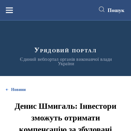
до
основного
Пошук
вмісту
Меню
Урядовий портал
Єдиний вебпортал органів виконавчої влади
України
Новини
Денис Шмигаль: Інвестори
зможуть отримати
компенсацію за збудовані