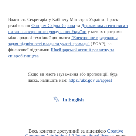
Власність Секретаріату Кабінету Міністрів України. Проєкт
реалізовано
Фондом Східна Європа
та
Державним агентством з
питань електронного урядування України
у межах програми
міжнародної технічної допомоги
"Електронне врядування
задля підзвітності влади та участі громади"
(EGAP), за
фінансової підтримки
Швейцарської агенції розвитку та
співробітництва
Якщо ви маєте зауваження або пропозиції, будь
ласка, напишіть нам:
https://ukc.gov.ua/appeal
In English
Весь контент доступний за ліцензією
Creative
Commons Attribution 4.0 International license
, якщо