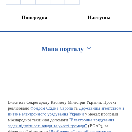
Попередня
Наступна
Мапа порталу
Перейти на сайт Ukraine.ua
Власність Секретаріату Кабінету Міністрів України. Проєкт
реалізовано
Фондом Східна Європа
та
Державним агентством з
питань електронного урядування України
у межах програми
міжнародної технічної допомоги
"Електронне врядування
задля підзвітності влади та участі громади"
(EGAP), за
фінансової підтримки
Швейцарської агенції розвитку та