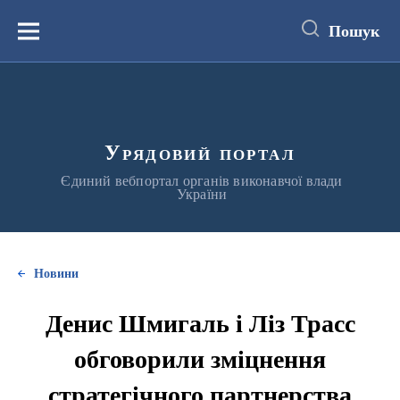
до
основного
Пошук
вмісту
Меню
Урядовий портал
Єдиний вебпортал органів виконавчої влади
України
Новини
Денис Шмигаль і Ліз Трасс
обговорили зміцнення
стратегічного партнерства