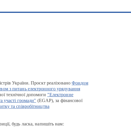
істрів України. Проєкт реалізовано
Фондом
вом з питань електронного урядування
ої технічної допомоги
"Електронне
та участі громади"
(EGAP), за фінансової
итку та співробітництва
иції, будь ласка, напишіть нам: