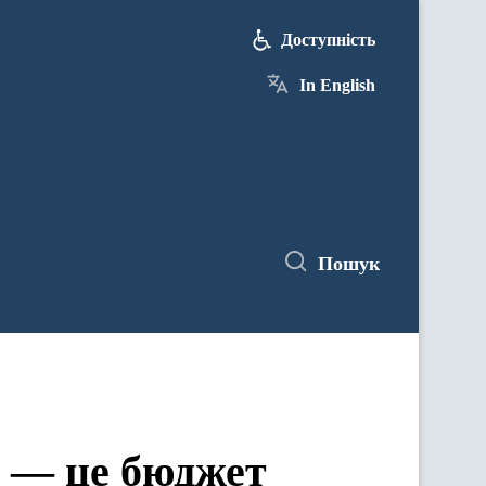
Доступність
In English
Пошук
у — це бюджет