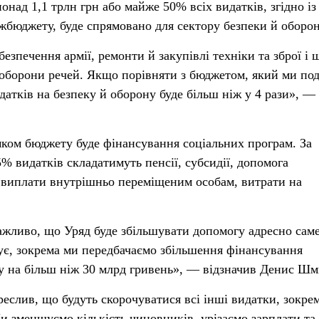
онад 1,1 трлн грн або майже 50% всіх видатків, згідно із
бюджету, буде спрямовано для сектору безпеки й оборо
безпечення армії, ремонти й закупівлі техніки та зброї і 
оборони речей. Якщо порівняти з бюджетом, який ми по
идатків на безпеку й оборону буде більш ніж у 4 рази», —
ом бюджету буде фінансування соціальних програм. За
% видатків складатимуть пенсії, субсидії, допомога
 виплати внутрішньо переміщеним особам, витрати на
ажливо, що Уряд буде збільшувати допомогу адресно саме
ує, зокрема ми передбачаємо збільшення фінансування
у на більш ніж 30 млрд гривень», — відзначив Денис Шм
еслив, що будуть скорочуватися всі інші видатки, зокрем
и зменшуємо кількість чиновників, урізаємо зарплати та 