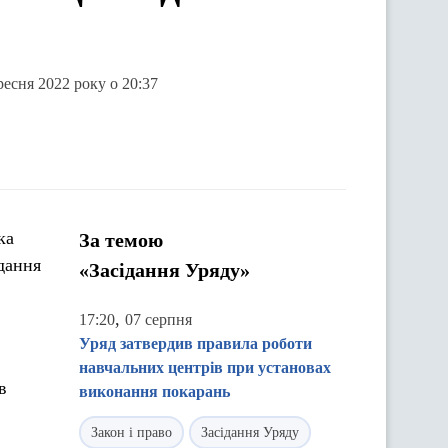
есня 2022 року о 20:37
ка
За темою
дання
«Засідання Уряду»
,
17:20
07 серпня
Уряд затвердив правила роботи
навчальних центрів при установах
в
виконання покарань
Закон і право
Засідання Уряду