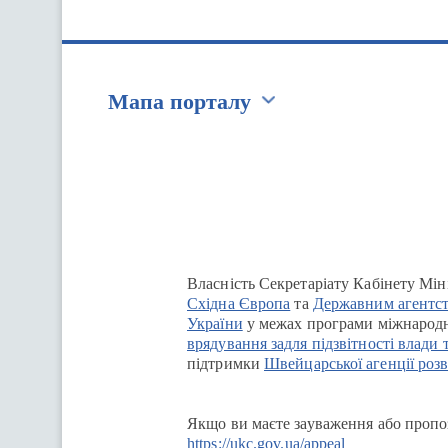
Мапа порталу
Перейти на сайт Ukraine.ua
Власність Секретаріату Кабінету Мін
Східна Європа
та
Державним агентст
України
у межах програми міжнародн
врядування задля підзвітності влади 
підтримки
Швейцарської агенції розв
Якщо ви маєте зауваження або пропоз
https://ukc.gov.ua/appeal