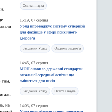
Освіта і наука
ни.
ще
,
15:19
07 серпня
давали
Уряд впроваджує систему супервізії
для фахівців у сфері психічного
здоров’я
Засідання Уряду
Охорона здоров'я
,
14:45
07 серпня
МОН оновило державні стандарти
загальної середньої освіти: що
 тим,
зміниться для шкіл
Засідання Уряду
Освіта і наука
игаль.
а, на
,
14:03
07 серпня
премії.
Уряд оптимізував умови програми