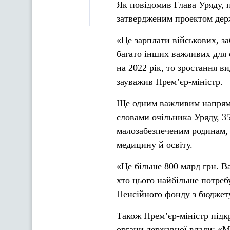
Як повідомив Глава Уряду, п
затвердженим проектом держ
«Це зарплати військових, за
багато інших важливих для 
на 2022 рік, то зростання в
зауважив Прем’єр-міністр.
Ще одним важливим напрямк
словами очільника Уряду, 35
малозабезпеченим родинам,
медицину й освіту.
«Це більше 800 млрд грн. В
хто цього найбільше потреб
Пенсійного фонду з бюджет
Також Прем’єр-міністр підкр
органи державної влади: «М