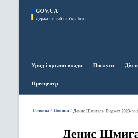
до
основного
GOV.UA
вмісту
Державні сайти України
Уряд і органи влади
Послуги
Діял
Пресцентр
Головна
Новини
Денис Шмигаль: Бюджет 2023-го 
Денис Шмигал