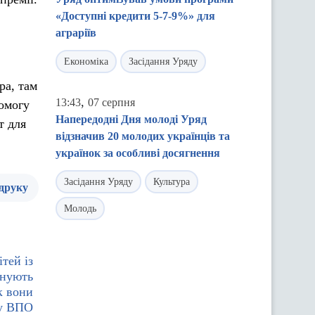
«Доступні кредити 5-7-9%» для
аграріїв
Економіка
Засідання Уряду
ра, там
,
13:43
07 серпня
помогу
Напередодні Дня молоді Уряд
т для
відзначив 20 молодих українців та
українок за особливі досягнення
Засідання Уряду
Культура
 друку
Молодь
тей із
онують
к вони
ку ВПО