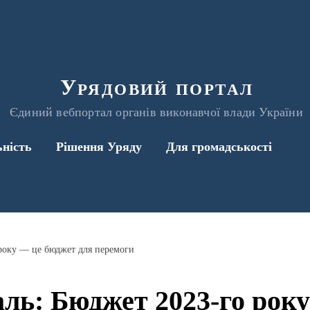
Урядовий портал
Єдиний вебпортал органів виконавчої влади України
ьність
Рішення Уряду
Для громадськості
року — це бюджет для перемоги
ь: Бюджет 2023-го рок