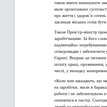
також мають виконувати зак
мали організоване суспільс
про життя і здоров’я сотень
закликав міських голів бути
Також Прем’єр-міністр прок
заробітчанами. За його слов
надзвичайно затребуваними.
співгромадян і забезпечити
Європі. Вперше це питання 
оплату праці, проживання, 
числі, у випадку захворюва
«Коли нам закидають, що ми 
на заробітки, жили в барака
роботи і не забезпечували 
опинялися в пастці. Сьогод
людей на європейському рин