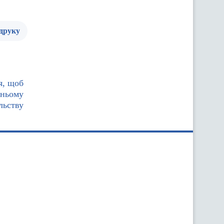
 друку
я, щоб
шньому
льству