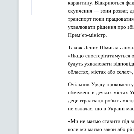
карантину. Відкриються фак
скупчення — зони розваг, ди
транспорт поки працюватим
ухвалювати рішення про збі
Прем’єр-міністр.
Також Денис Шмигаль анонсу
«Якщо спостерігатимуться о
будуть ухвалювати відповід
областях, містах або селах
Очільник Уряду прокоменту
обмежень в деяких містах У
децентралізації робить міс
не означає, що в Україні м
«Ми не маємо ставити під за
коли ми маємо закон або рі