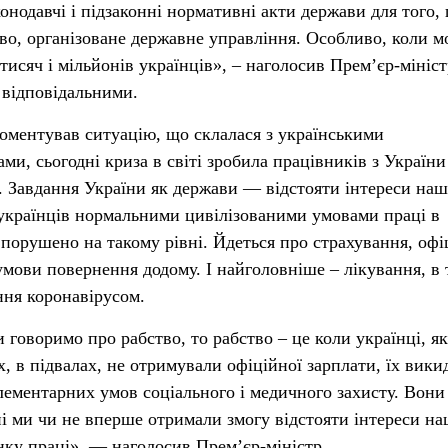
онодавчі і підзаконні нормативні акти держави для того,
тво, організоване державне управління. Особливо, коли м
 тисяч і мільйонів українців», – наголосив Прем’єр-мініст
 відповідальними.
оментував ситуацію, що склалася з українськими
ами, сьогодні криза в світі зробила працівників з України
 Завдання України як держави — відстояти інтереси на
 українців нормальними цивілізованими умовами праці в
порушено на такому рівні. Йдеться про страхування, офі
умови повернення додому. І найголовніше – лікування, в
ння коронавірусом.
говоримо про рабство, то рабство – це коли українці, як
х, в підвалах, не отримували офіційної зарплати, їх вики
елементарних умов соціального і медичного захисту. Вони
ні ми чи не вперше отримали змогу відстояти інтереси н
ку праці», — наголосив Прем’єр-міністр.