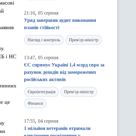
масові
ий
,
21:16
05 серпня
Уряд завершив аудит виконання
заявив
планів стійкості
Нагляд і контроль
Прем'єр-міністр
у.
ЕБ і НС
,
13:47
05 серпня
х
ЄС спрямує Україні 1,4 млрд євро за
рахунок доходів від заморожених
російських активів
нтинних
Євроінтеграція
Прем'єр-міністр
е це
Фінанси
,
17:55
04 серпня
му
1 мільйон ветеранів отримали
ови
електронне посвідчення у