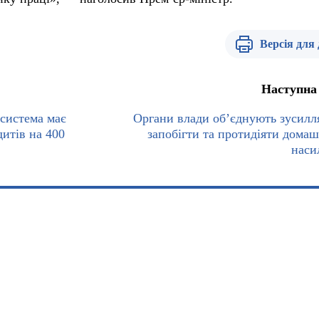
Версія для
Наступна
 система має
Органи влади об’єднують зусилл
итів на 400
запобігти та протидіяти дома
наси