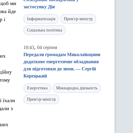
 щоб ми
застосунку Дія
ова йде
р і
Інформатизація
Прем'єр-міністр
Соціальна політика
,
10:43
04 серпня
Передали громадам Миколаївщини
ших
додаткове енергетичне обладнання
для підготовки до зими, — Сергій
ційну
Корецький
 тому
Енергетика
Міжнародна діяльність
Прем'єр-міністр
і їхали
дали з
аших