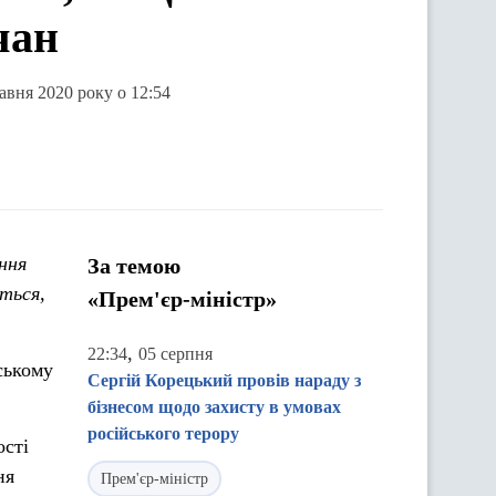
чан
авня 2020 року о 12:54
ння
За темою
ться,
«Прем'єр-міністр»
,
22:34
05 серпня
ському
Сергій Корецький провів нараду з
бізнесом щодо захисту в умовах
російського терору
ості
ня
Прем'єр-міністр