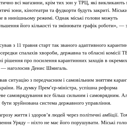
тично всі магазини, крім тих зон у ТРЦ, які викликають 
тячі зони, кінотеатри та фудкорти будуть закриті. Міськ
е в нинішньому режимі. Однак міські голови можуть
льшення його кількості та змінювати графік роботи», — 
вав з 11 травня старт так званого адаптивного карантин
середки спалахів хвороби, державна та обласні комісії Т
ні рішення про посилення карантинних заходів в окреми
», — наголосив Денис Шмигаль.
вав ситуацію з передчасним і самовільним зняттям кара
країни. На думку Прем’єр-міністра, успішна реформа
цеве самоврядування все більш сильним і самоврядним. Ал
ає бути зруйнована система державного управління.
грозу життя і здоров’я людей через політичні амбіції. То
шення Уряду – ніхто не має його порушувати. Міські гол