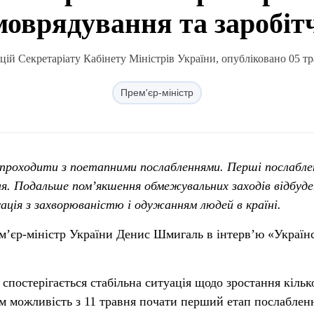
моврядування та заробіт
ій Секретаріату Кабінету Міністрів України, опубліковано 05 тр
Прем'єр-міністр
 проходити з поетапними послабленнями. Перші послабле
ня. Подальше пом’якшення обмежувальних заходів відбуде
ація з захворюваністю і одужанням людей в країні.
ем’єр-міністр України Денис Шмигаль в інтерв’ю «Україн
 спостерігається стабільна ситуація щодо зростання кільк
нам можливість з 11 травня почати перший етап послаблен