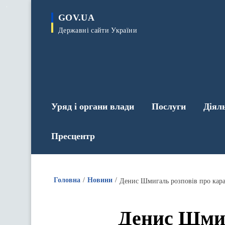
до
основного
GOV.UA
вмісту
Державні сайти України
Уряд і органи влади
Послуги
Діял
Пресцентр
Головна
Новини
Денис Шмигаль розповів про кара
Денис Шмиг