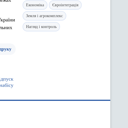
межах
Економіка
Євроінтеграція
Земля і агрокомплекс
України
альних
Нагляд і контроль
 друку
ідпуск
набісу