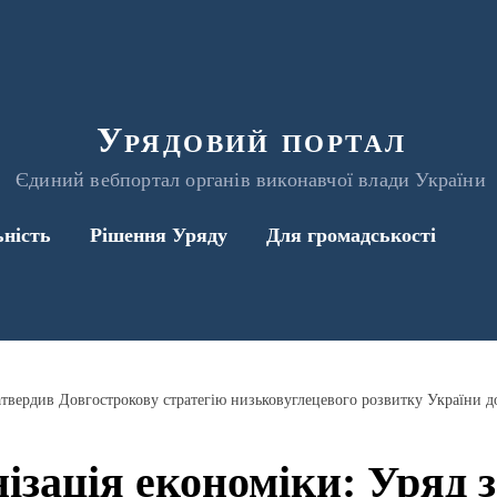
Урядовий портал
Єдиний вебпортал органів виконавчої влади України
ьність
Рішення Уряду
Для громадськості
атвердив Довгострокову стратегію низьковуглецевого розвитку України д
ізація економіки: Уряд 