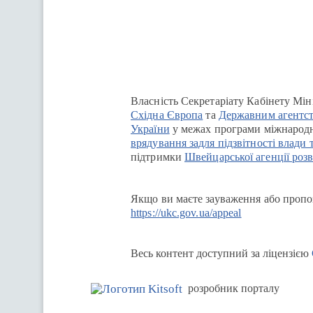
Перейти на сайт Ukraine.ua
Власність Секретаріату Кабінету Мін
Східна Європа
та
Державним агентст
України
у межах програми міжнародн
врядування задля підзвітності влади 
підтримки
Швейцарської агенції розв
Якщо ви маєте зауваження або пропоз
https://ukc.gov.ua/appeal
Весь контент доступний за ліцензією
розробник порталу