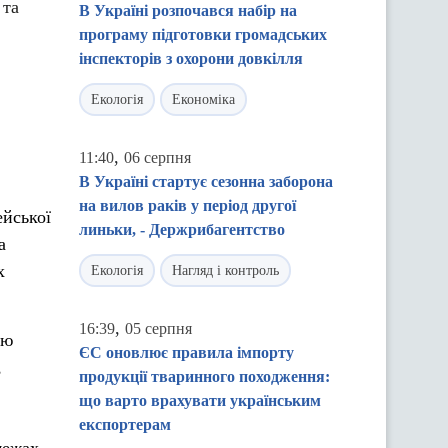
 та
В Україні розпочався набір на
програму підготовки громадських
інспекторів з охорони довкілля
Екологія
Економіка
,
11:40
06 серпня
В Україні стартує сезонна заборона
на вилов раків у період другої
йської
линьки, - Держрибагентство
а
х
Екологія
Нагляд і контроль
,
16:39
05 серпня
ню
ЄС оновлює правила імпорту
,
продукції тваринного походження:
що варто врахувати українським
експортерам