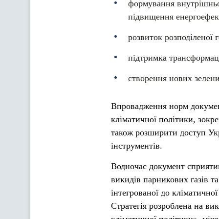
формування внутрішньог
підвищення енергоефек
розвиток розподіленої 
підтримка трансформаці
створення нових зелени
Впровадження норм докумен
кліматичної політики, зокр
також розширити доступ Ук
інструментів.
Водночас документ сприяти
викидів парникових газів т
інтегрованої до кліматично
Стратегія розроблена на ви