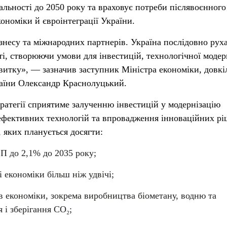
альності до 2050 року та враховує потреби післявоєнного
кономіки й євроінтеграції України.
знесу та міжнародних партнерів. Україна послідовно рух
і, створюючи умови для інвестицій, технологічної модерн
витку», — зазначив заступник Міністра економіки, довкі
раїни Олександр Краснолуцький.
тратегії сприятиме залученню інвестицій у модернізацію
ефективних технологій та впровадження інноваційних рі
 яких планується досягти:
П до 2,1% до 2035 року;
 економіки більш ніж удвічі;
в економіки, зокрема виробництва біометану, водню та
 і зберігання CO₂;