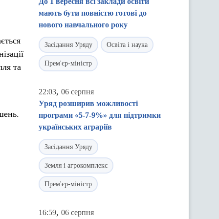
До 1 вересня всі заклади освіти
мають бути повністю готові до
нового навчального року
ається
Засідання Уряду
Освіта і наука
ізації
Прем'єр-міністр
лля та
,
22:03
06 серпня
Уряд розширив можливості
шень.
програми «5-7-9%» для підтримки
українських аграріїв
Засідання Уряду
Земля і агрокомплекс
Прем'єр-міністр
,
16:59
06 серпня