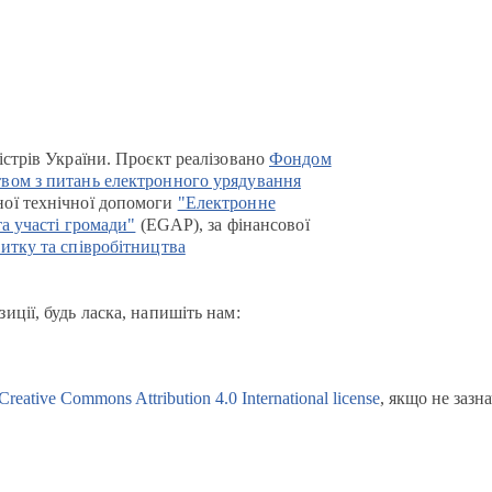
істрів України. Проєкт реалізовано
Фондом
вом з питань електронного урядування
ої технічної допомоги
"Електронне
та участі громади"
(EGAP), за фінансової
итку та співробітництва
иції, будь ласка, напишіть нам:
Creative Commons Attribution 4.0 International license
, якщо не зазн