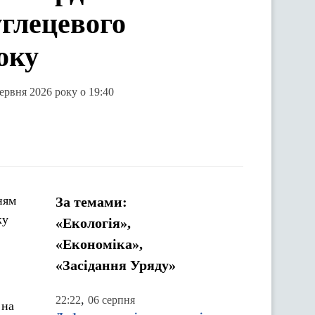
углецевого
оку
червня 2026 року о 19:40
ням
За темами:
ку
«Екологія»,
«Економіка»,
«Засідання Уряду»
,
22:22
06 серпня
 на