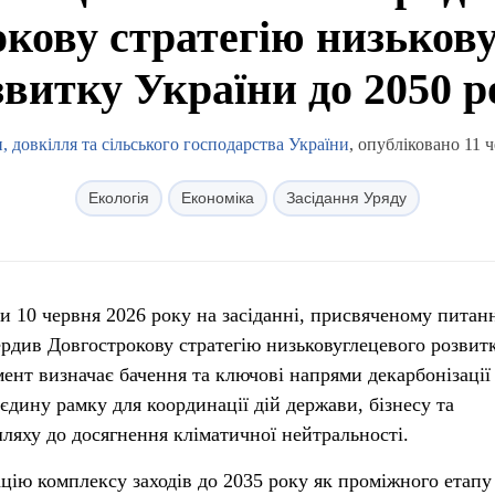
кову стратегію низьков
звитку України до 2050 р
, довкілля та сільського господарства України
, опубліковано 11 
Екологія
Економіка
Засідання Уряду
ни 10 червня 2026 року на засіданні, присвяченому питан
ердив Довгострокову стратегію низьковуглецевого розвит
мент визначає бачення та ключові напрями декарбонізації
єдину рамку для координації дій держави, бізнесу та
ляху до досягнення кліматичної нейтральності.
ацію комплексу заходів до 2035 року як проміжного етапу