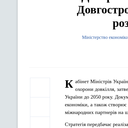
Довгостро
ро
Міністерство економіки
К
абінет Міністрів Украї
охорони довкілля, затв
України до 2050 року. Доку
економіки, а також створює 
міжнародних партнерів на ш
Стратегія передбачає реаліз