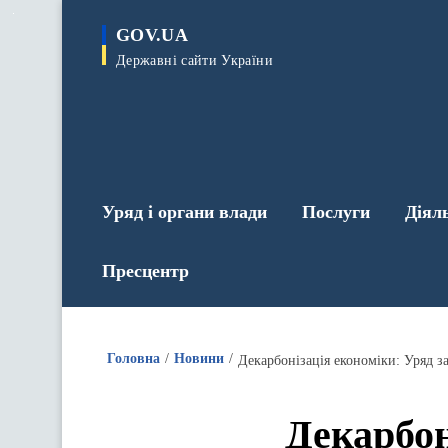
до
основного
GOV.UA
вмісту
Державні сайти України
Уряд і органи влади
Послуги
Діял
Пресцентр
Головна
Новини
Декарбонізація економіки: Уряд з
Декарбон