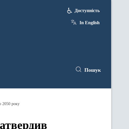
Доступність
In English
Пошук
о 2050 року
затвердив