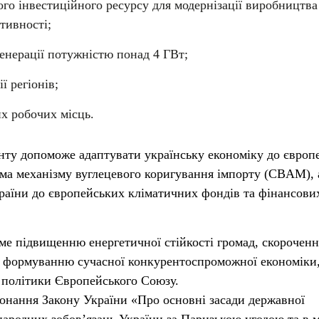
о інвестиційного ресурсу для модернізації виробництва
тивності;
генерації потужністю понад 4 ГВт;
ї регіонів;
х робочих місць.
ту допоможе адаптувати українську економіку до європе
ема механізму вуглецевого коригування імпорту (CBAM), 
раїни до європейських кліматичних фондів та фінансови
ме підвищенню енергетичної стійкості громад, скорочен
а формуванню сучасної конкурентоспроможної економіки
ї політики Європейського Союзу.
конання Закону України «Про основні засади державної