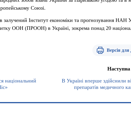
народних зобов’язань України за Паризькою угодою та в 
вропейському Союзі.
в залучений Інститут економіки та прогнозування НАН 
витку ООН (ПРООН) в Україні, зокрема понад 20 націон
Версія для
Наступна
ся національний
В Україні вперше здійснили в
іс»
препаратів медичного ка