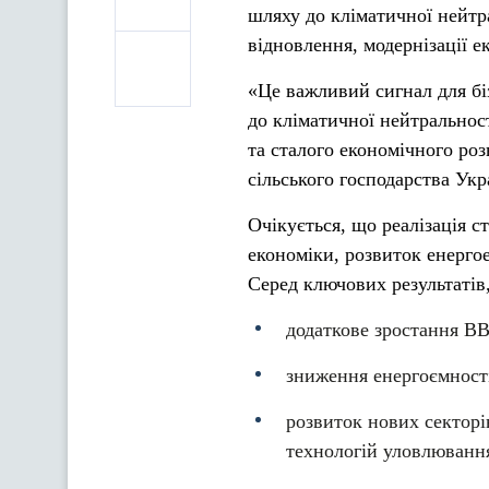
шляху до кліматичної нейтр
відновлення, модернізації е
«Це важливий сигнал для бі
до кліматичної нейтральност
та сталого економічного роз
сільського господарства Ук
Очікується, що реалізація с
економіки, розвиток енерго
Серед ключових результатів,
додаткове зростання ВВ
зниження енергоємності
розвиток нових секторі
технологій уловлювання