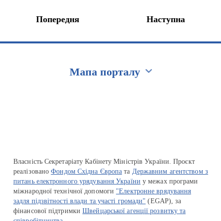
Попередня
Наступна
Мапа порталу
Перейти на сайт Ukraine.ua
Власність Секретаріату Кабінету Міністрів України. Проєкт
реалізовано
Фондом Східна Європа
та
Державним агентством з
питань електронного урядування України
у межах програми
міжнародної технічної допомоги
"Електронне врядування
задля підзвітності влади та участі громади"
(EGAP), за
фінансової підтримки
Швейцарської агенції розвитку та
співробітництва