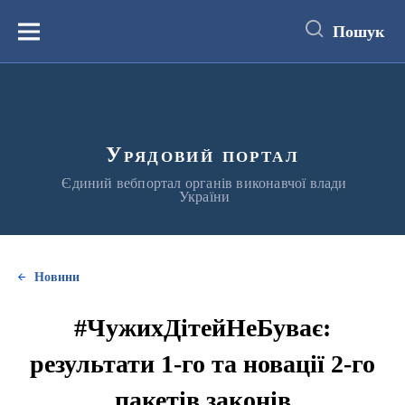
до
основного
Пошук
вмісту
Меню
Урядовий портал
Єдиний вебпортал органів виконавчої влади
України
Новини
#ЧужихДітейНеБуває:
результати 1-го та новації 2-го
пакетів законів