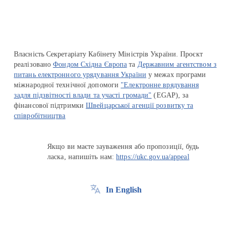
Власність Секретаріату Кабінету Міністрів України. Проєкт
реалізовано
Фондом Східна Європа
та
Державним агентством з
питань електронного урядування України
у межах програми
міжнародної технічної допомоги
"Електронне врядування
задля підзвітності влади та участі громади"
(EGAP), за
фінансової підтримки
Швейцарської агенції розвитку та
співробітництва
Якщо ви маєте зауваження або пропозиції, будь
ласка, напишіть нам:
https://ukc.gov.ua/appeal
In English