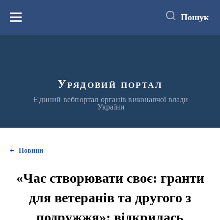
до
основного
Пошук
вмісту
Меню
Урядовий портал
Єдиний вебпортал органів виконавчої влади
України
Новини
«Час створювати своє: гранти
для ветеранів та другого з
подружжя»: відкрилась