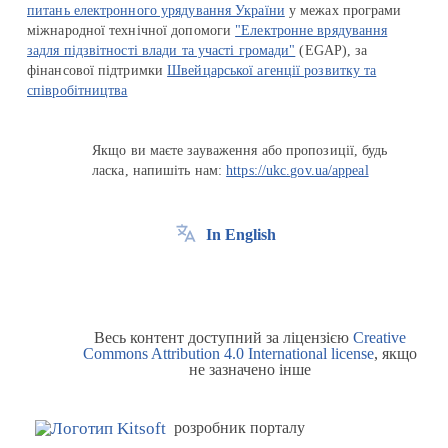
питань електронного урядування України
у межах програми
міжнародної технічної допомоги
"Електронне врядування
задля підзвітності влади та участі громади"
(EGAP), за
фінансової підтримки
Швейцарської агенції розвитку та
співробітництва
Якщо ви маєте зауваження або пропозиції, будь
ласка, напишіть нам:
https://ukc.gov.ua/appeal
In English
Весь контент доступний за ліцензією
Creative
Commons Attribution 4.0 International license
, якщо
не зазначено інше
розробник порталу