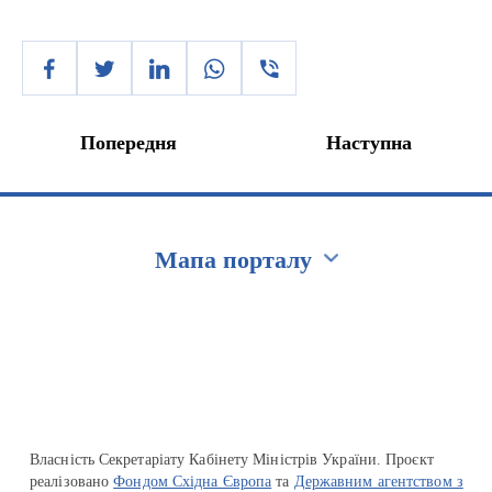
Попередня
Наступна
Мапа порталу
Перейти на сайт Ukraine.ua
Власність Секретаріату Кабінету Міністрів України. Проєкт
реалізовано
Фондом Східна Європа
та
Державним агентством з