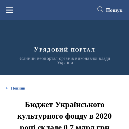
до
основного
Пошук
вмісту
Меню
Урядовий портал
Єдиний вебпортал органів виконавчої влади
України
Новини
Бюджет Українського
культурного фонду в 2020
році складе 0,7 млрд грн