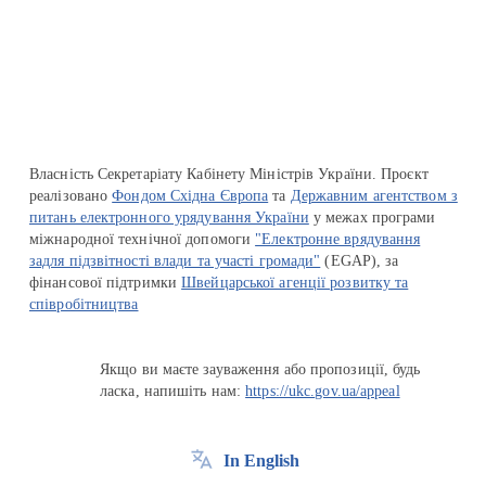
Перейти на сайт Ukraine.ua
Власність Секретаріату Кабінету Міністрів України. Проєкт
реалізовано
Фондом Східна Європа
та
Державним агентством з
питань електронного урядування України
у межах програми
міжнародної технічної допомоги
"Електронне врядування
задля підзвітності влади та участі громади"
(EGAP), за
фінансової підтримки
Швейцарської агенції розвитку та
співробітництва
Якщо ви маєте зауваження або пропозиції, будь
ласка, напишіть нам:
https://ukc.gov.ua/appeal
In English