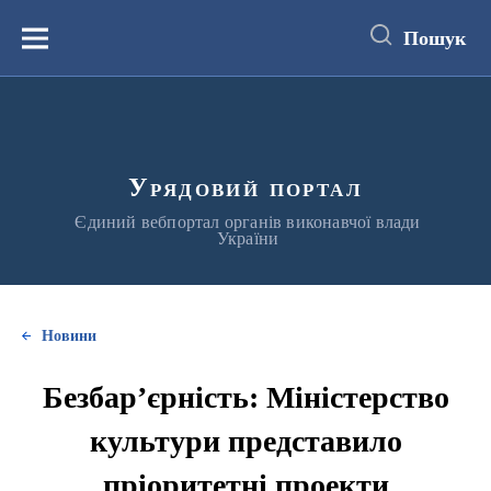
до
основного
Пошук
вмісту
Меню
Урядовий портал
Єдиний вебпортал органів виконавчої влади
України
Новини
Безбар’єрність: Міністерство
культури представило
пріоритетні проекти