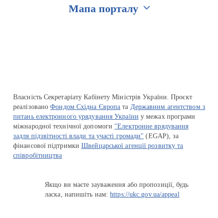
Мапа порталу
Перейти на сайт Ukraine.ua
Власність Секретаріату Кабінету Міністрів України. Проєкт
реалізовано
Фондом Східна Європа
та
Державним агентством з
питань електронного урядування України
у межах програми
міжнародної технічної допомоги
"Електронне врядування
задля підзвітності влади та участі громади"
(EGAP), за
фінансової підтримки
Швейцарської агенції розвитку та
співробітництва
Якщо ви маєте зауваження або пропозиції, будь
ласка, напишіть нам:
https://ukc.gov.ua/appeal