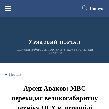
до
основного
Пошук
вмісту
Меню
Урядовий портал
Єдиний вебпортал органів виконавчої влади
України
Новини
Арсен Аваков: МВС
перекидає великогабаритну
техніку НГУ в потерпілі