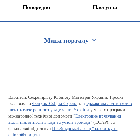
Попередня
Наступна
Мапа порталу
Перейти на сайт Ukraine.ua
Власність Секретаріату Кабінету Міністрів України. Проєкт
реалізовано
Фондом Східна Європа
та
Державним агентством з
питань електронного урядування України
у межах програми
міжнародної технічної допомоги
"Електронне врядування
задля підзвітності влади та участі громади"
(EGAP), за
фінансової підтримки
Швейцарської агенції розвитку та
співробітництва