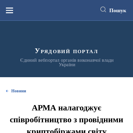
до
основного
Пошук
вмісту
Меню
Урядовий портал
Єдиний вебпортал органів виконавчої влади
України
Новини
АРМА налагоджує
співробітництво з провідними
криптобіржами світу