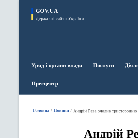
до
основного
GOV.UA
вмісту
Державні сайти України
Уряд і органи влади
Послуги
Діял
Пресцентр
Головна
Новини
Андрій Рева очолив тристоронню 
Андрій Р