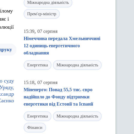
Міжнародна діяльність
цілому
Прем'єр-міністр
яє і
олюції
,
15:39
07 серпня
Німеччина передала Хмельниччині
12 одиниць енергетичного
 друку
обладнання
Енергетика
Міжнародна діяльність
о суду
,
15:18
07 серпня
Уряду,
Міненерго: Понад 55,5 тис. євро
ксандр
надійшло до Фонду підтримки
Саєнко
енергетики від Естонії та Іспанії
Енергетика
Міжнародна діяльність
Фінанси