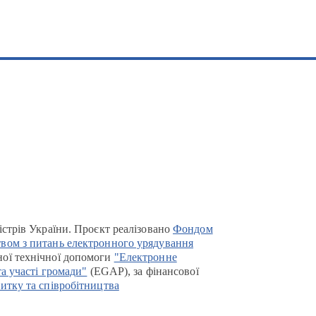
істрів України. Проєкт реалізовано
Фондом
вом з питань електронного урядування
ої технічної допомоги
"Електронне
та участі громади"
(EGAP), за фінансової
итку та співробітництва