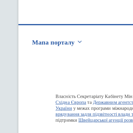
Мапа порталу
Перейти на сайт Ukraine.ua
Власність Секретаріату Кабінету Мін
Східна Європа
та
Державним агентст
України
у межах програми міжнародн
врядування задля підзвітності влади 
підтримки
Швейцарської агенції розв