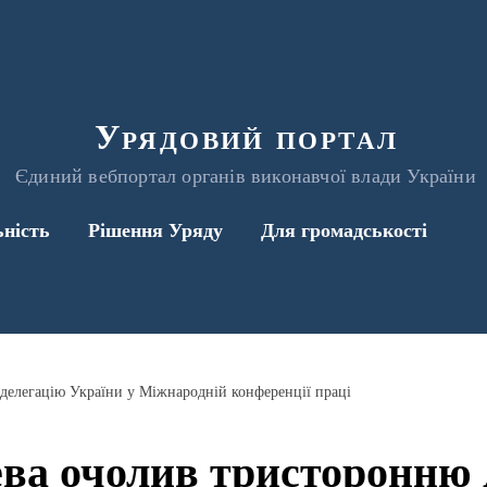
Урядовий портал
Єдиний вебпортал органів виконавчої влади України
ьність
Рішення Уряду
Для громадськості
делегацію України у Міжнародній конференції праці
ева очолив тристоронню 