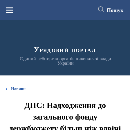
до
основного
Пошук
вмісту
Меню
Урядовий портал
Єдиний вебпортал органів виконавчої влади
України
Новини
ДПС: Надходження до
загального фонду
держбюджету більш ніж вдвічі