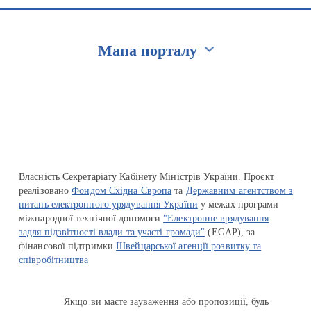
Мапа порталу
Перейти на сайт Ukraine.ua
Власність Секретаріату Кабінету Міністрів України. Проєкт
реалізовано
Фондом Східна Європа
та
Державним агентством з
питань електронного урядування України
у межах програми
міжнародної технічної допомоги
"Електронне врядування
задля підзвітності влади та участі громади"
(EGAP), за
фінансової підтримки
Швейцарської агенції розвитку та
співробітництва
Якщо ви маєте зауваження або пропозиції, будь