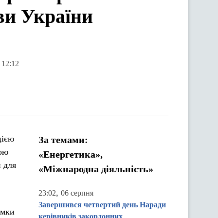
ови України
 12:12
цією
За темами:
рою
«Енергетика»,
 для
«Міжнародна діяльність»
,
23:02
06 серпня
Завершився четвертий день Наради
имки
керівників закордонних