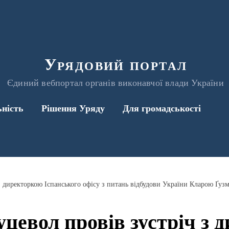
Урядовий портал
Єдиний вебпортал органів виконавчої влади України
ьність
Рішення Уряду
Для громадськості
з директоркою Іспанського офісу з питань відбудови України Кларою Ґуз
уцевол провів зустріч з 