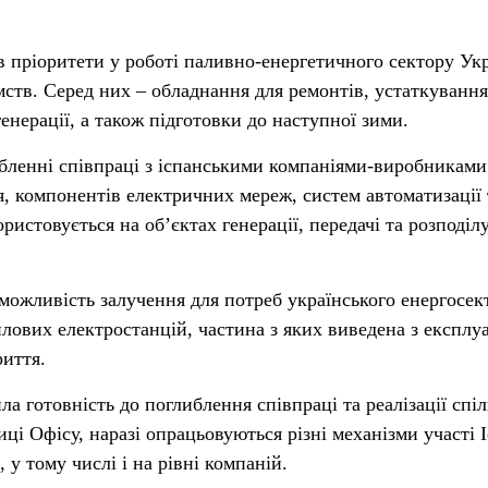
в пріоритети у роботі паливно-енергетичного сектору Ук
мств. Серед них – обладнання для ремонтів, устаткування
нерації, а також підготовки до наступної зими.
ибленні співпраці з іспанськими компаніями-виробниками
, компонентів електричних мереж, систем автоматизації 
ристовується на об’єктах генерації, передачі та розподіл
можливість залучення для потреб українського енергосек
лових електростанцій, частина з яких виведена з експлуа
риття.
ла готовність до поглиблення співпраці та реалізації спі
иці Офісу, наразі опрацьовуються різні механізми участі І
 у тому числі і на рівні компаній.