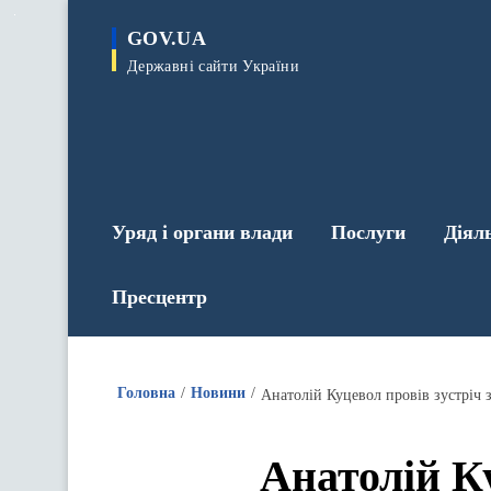
до
основного
GOV.UA
вмісту
Державні сайти України
Уряд і органи влади
Послуги
Діял
Пресцентр
Головна
Новини
Анатолій Куцевол провів зустріч 
Анатолій К