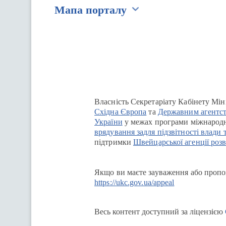
Мапа порталу
Перейти на сайт Ukraine.ua
Власність Секретаріату Кабінету Мін
Східна Європа
та
Державним агентст
України
у межах програми міжнародн
врядування задля підзвітності влади 
підтримки
Швейцарської агенції розв
Якщо ви маєте зауваження або пропоз
https://ukc.gov.ua/appeal
Весь контент доступний за ліцензією