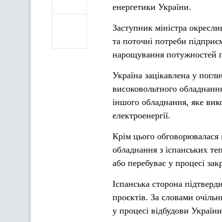
енергетики України.
Заступник міністра окресли
та поточні потреби підприє
нарощування потужностей ге
Україна зацікавлена у погл
високовольтного обладнання
іншого обладнання, яке вико
електроенергії.
Крім цього обговорювалася 
обладнання з іспанських теп
або перебуває у процесі зак
Іспанська сторона підтверди
проєктів. За словами очільн
у процесі відбудови України,