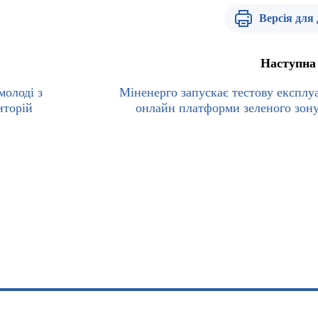
Версія для
Наступна
молоді з
Міненерго запускає тестову експлу
иторій
онлайн платформи зеленого зон