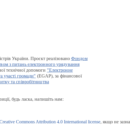
істрів України. Проєкт реалізовано
Фондом
вом з питань електронного урядування
ої технічної допомоги
"Електронне
та участі громади"
(EGAP), за фінансової
итку та співробітництва
иції, будь ласка, напишіть нам:
Creative Commons Attribution 4.0 International license
, якщо не зазн