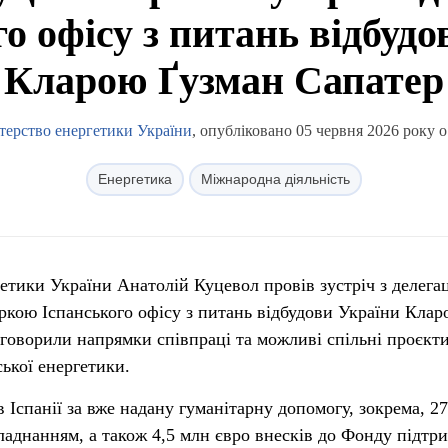
о офісу з питань відбуд
Кларою Ґузман Сапатер
терство енергетики України
, опубліковано 05 червня 2026 року о
Енергетика
Міжнародна діяльність
етики України Анатолій Куцевол провів зустріч з делега
торкою Іспанського офісу з питань відбудови України Кла
говорили напрямки співпраці та можливі спільні проєкти
ської енергетики.
Іспанії за вже надану гуманітарну допомогу, зокрема, 27
ладнанням, а також 4,5 млн євро внесків до Фонду підтр