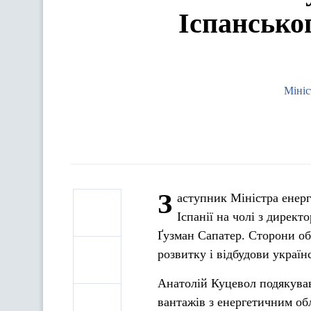
Іспанськог
Мініс
З
аступник Міністра енерг
Іспанії на чолі з дирек
Ґузман Сапатер. Сторони об
розвитку і відбудови україн
Анатолій Куцевол подякував 
вантажів з енергетичним об