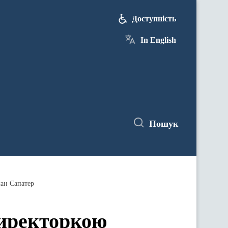
Доступність
In English
Пошук
ман Сапатер
директоркою