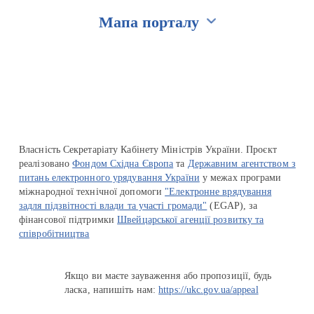
Мапа порталу
Перейти на сайт Ukraine.ua
Власність Секретаріату Кабінету Міністрів України. Проєкт
реалізовано
Фондом Східна Європа
та
Державним агентством з
питань електронного урядування України
у межах програми
міжнародної технічної допомоги
"Електронне врядування
задля підзвітності влади та участі громади"
(EGAP), за
фінансової підтримки
Швейцарської агенції розвитку та
співробітництва
Якщо ви маєте зауваження або пропозиції, будь
ласка, напишіть нам:
https://ukc.gov.ua/appeal