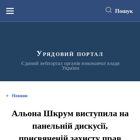
до
основного
Пошук
вмісту
Меню
Урядовий портал
Єдиний вебпортал органів виконавчої влади
України
Новини
Альона Шкрум виступила на
панельній дискусії,
присвяченій захисту прав