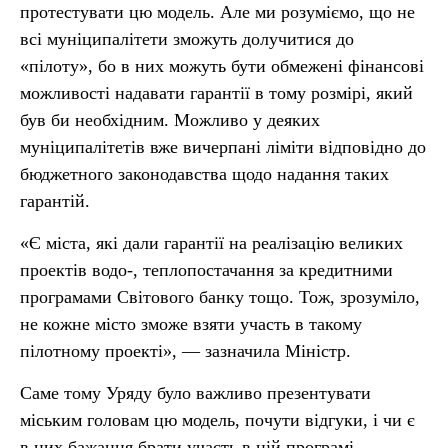
протестувати цю модель. Але ми розуміємо, що не
всі муніципалітети зможуть долучитися до
«пілоту», бо в них можуть бути обмежені фінансові
можливості надавати гарантії в тому розмірі, який
був би необхідним. Можливо у деяких
муніципалітетів вже вичерпані ліміти відповідно до
бюджетного законодавства щодо надання таких
гарантій.
«Є міста, які дали гарантії на реалізацію великих
проектів водо-, теплопостачання за кредитними
програмами Світового банку тощо. Тож, зрозуміло,
не кожне місто зможе взяти участь в такому
пілотному проекті», — зазначила Міністр.
Саме тому Уряду було важливо презентувати
міським головам цю модель, почути відгуки, і чи є
в них бажання брати участь в цій програмі.