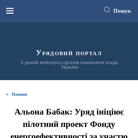
до
основного
Пошук
вмісту
Меню
Урядовий портал
Єдиний вебпортал органів виконавчої влади
України
Новини
Альона Бабак: Уряд ініціює
пілотний проект Фонду
енергоефективності за участю