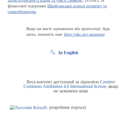
задля підзвітності влади та участі громади"
(EGAP), за
фінансової підтримки
Швейцарської агенції розвитку та
співробітництва
Якщо ви маєте зауваження або пропозиції, будь
ласка, напишіть нам:
https://ukc.gov.ua/appeal
In English
Весь контент доступний за ліцензією
Creative
Commons Attribution 4.0 International license
, якщо
не зазначено інше
розробник порталу