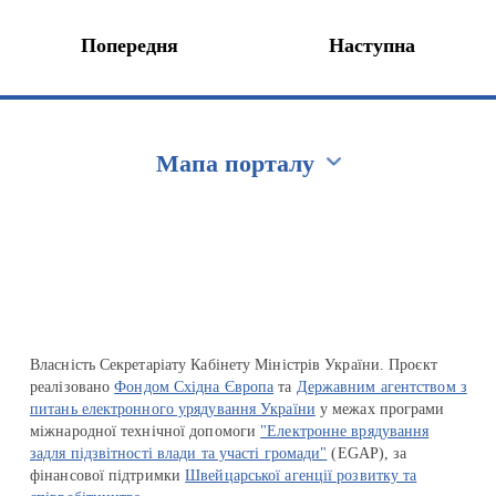
Попередня
Наступна
Мапа порталу
Перейти на сайт Ukraine.ua
Власність Секретаріату Кабінету Міністрів України. Проєкт
реалізовано
Фондом Східна Європа
та
Державним агентством з
питань електронного урядування України
у межах програми
міжнародної технічної допомоги
"Електронне врядування
задля підзвітності влади та участі громади"
(EGAP), за
фінансової підтримки
Швейцарської агенції розвитку та