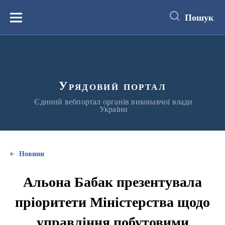
до
основного
Пошук
вмісту
Меню
Урядовий портал
Єдиний вебпортал органів виконавчої влади
України
Новини
Альона Бабак презентувала
пріоритети Міністерства щодо
управління побутовими