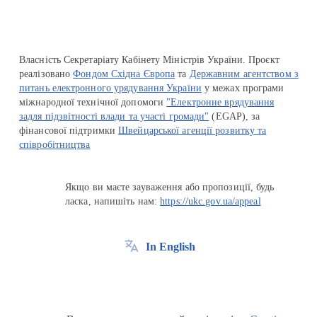
Власність Секретаріату Кабінету Міністрів України. Проєкт
реалізовано
Фондом Східна Європа
та
Державним агентством з
питань електронного урядування України
у межах програми
міжнародної технічної допомоги
"Електронне врядування
задля підзвітності влади та участі громади"
(EGAP), за
фінансової підтримки
Швейцарської агенції розвитку та
співробітництва
Якщо ви маєте зауваження або пропозиції, будь
ласка, напишіть нам:
https://ukc.gov.ua/appeal
In English