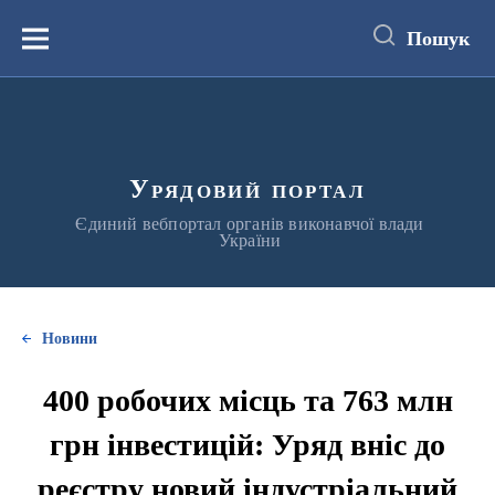
до
основного
Пошук
вмісту
Меню
Урядовий портал
Єдиний вебпортал органів виконавчої влади
України
Новини
400 робочих місць та 763 млн
грн інвестицій: Уряд вніс до
реєстру новий індустріальний