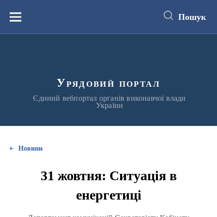
до
основного
Пошук
вмісту
Меню
Урядовий портал
Єдиний вебпортал органів виконавчої влади
України
Новини
31 жовтня: Ситуація в
енергетиці