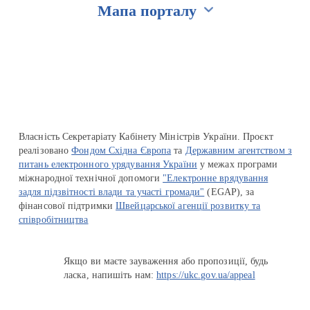
Мапа порталу
Перейти на сайт Ukraine.ua
Власність Секретаріату Кабінету Міністрів України. Проєкт
реалізовано
Фондом Східна Європа
та
Державним агентством з
питань електронного урядування України
у межах програми
міжнародної технічної допомоги
"Електронне врядування
задля підзвітності влади та участі громади"
(EGAP), за
фінансової підтримки
Швейцарської агенції розвитку та
співробітництва
Якщо ви маєте зауваження або пропозиції, будь
ласка, напишіть нам:
https://ukc.gov.ua/appeal