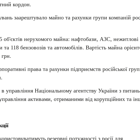
тний кордон.
вань заарештувало майно та рахунки групи компаній рос
5 об'єктів нерухомого майна: нафтобази, АЗС, нежитлові
ки та 118 бензовозів та автомобілів. Вартість майна орієн
 грн.
поративні права та рахунки підприємств російської груп
.
 в управління Національному агентству України з питань
 управління активами, отриманими від корупційних та і
кції
користовуватимуть резервні потужності з росії для