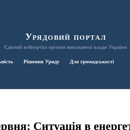
Урядовий портал
Єдиний вебпортал органів виконавчої влади України
ьність
Рішення Уряду
Для громадськості
ервня: Ситуація в енерге