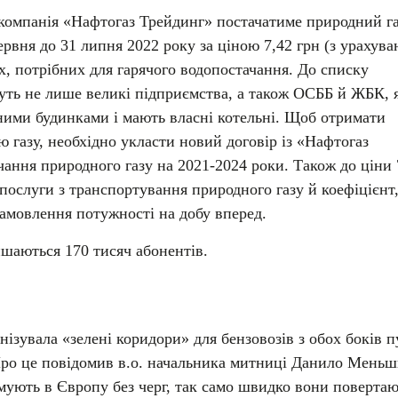
компанія «Нафтогаз Трейдинг» постачатиме природний г
ервня до 31 липня 2022 року за ціною 7,42 грн (з урахув
ах, потрібних для гарячого водопостачання. До списку
уть не лише великі підприємства, а також ОСББ й ЖБК, 
ними будинками і мають власні котельні. Щоб отримати
ю газу, необхідно укласти новий договір із «Нафтогаз
ання природного газу на 2021-2024 роки. Також до ціни 
 послуги з транспортування природного газу й коефіцієнт
 замовлення потужності на добу вперед.
ишаються 170 тисяч абонентів.
нізувала «зелені коридори» для бензовозів з обох боків п
ро це повідомив в.о. начальника митниці Данило Меньш
ують в Європу без черг, так само швидко вони повертаю