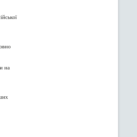
ійської
товно
и на
нших