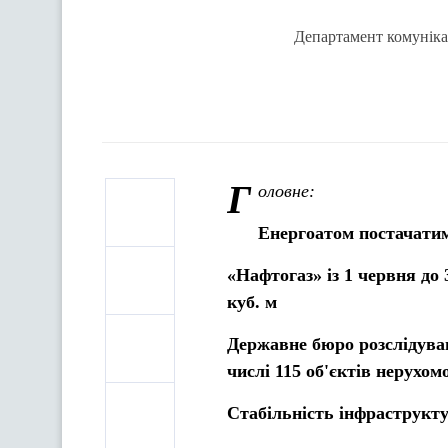
Департамент комунікац
Г
оловне:
Енергоатом постачатим
«Нафтогаз» із 1 червня до 
куб. м
Державне бюро розслідува
числі 115 об'єктів нерухом
Стабільність інфраструкт