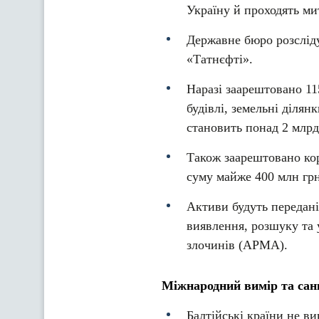
Україну й проходять ми
Державне бюро розсліду
«Татнєфті».
Наразі заарештовано 11
будівлі, земельні ділян
становить понад 2 млрд
Також заарештовано кор
суму майже 400 млн грн
Активи будуть передані
виявлення, розшуку та
злочинів (АРМА).
Міжнародний вимір та сан
Балтійські країни не ви