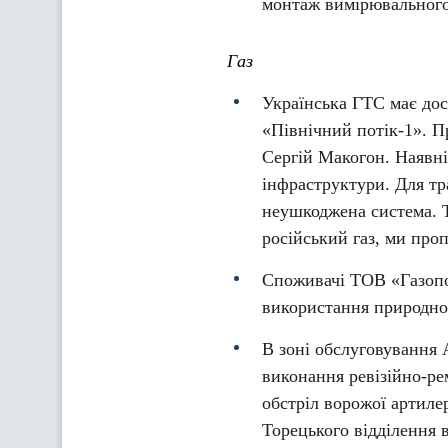
монтаж вимірювального
Газ
Українська ГТС має дос
«Північний потік-1». П
Сергій Макогон. Наявні
інфраструктури. Для тр
неушкоджена система. Т
російський газ, ми пр
Споживачі ТОВ «Газопо
використання природног
В зоні обслуговування 
виконання ревізійно-ре
обстріл ворожої артилер
Торецького відділення 