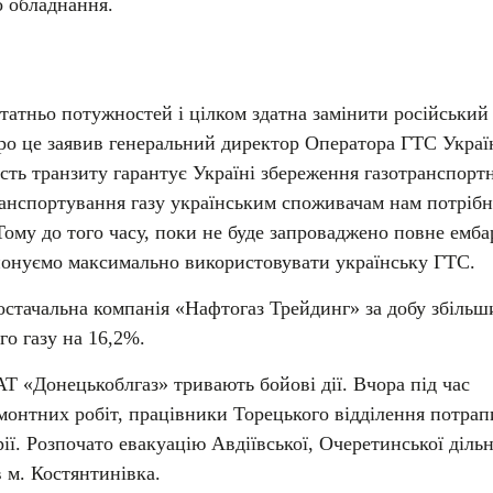
 обладнання.
татньо потужностей і цілком здатна замінити російський
ро це заявив генеральний директор Оператора ГТС Украї
сть транзиту гарантує Україні збереження газотранспорт
анспортування газу українським споживачам нам потрібн
ому до того часу, поки не буде запроваджено повне емба
опонуємо максимально використовувати українську ГТС.
стачальна компанія «Нафтогаз Трейдинг» за добу збільш
о газу на 16,2%.
АТ «Донецькоблгаз» тривають бойові дії. Вчора під час
монтних робіт, працівники Торецького відділення потрап
ії. Розпочато евакуацію Авдіївської, Очеретинської діль
в м. Костянтинівка.