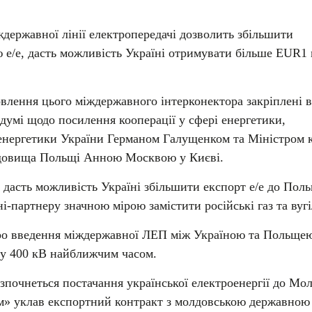
державної лінії електропередачі дозволить збільшити
 е/е, дасть можливість Україні отримувати більше EUR1
влення цього міждержавного інтерконектора закріплені в
умі щодо посилення кооперації у сфері енергетики,
енергетики України Германом Галущенком та Міністром 
едовища Польщі Анною Москвою у Києві.
о дасть можливість Україні збільшити експорт е/е до Поль
і-партнеру значною мірою замістити російські газ та вугі
о введення міждержавної ЛЕП між Україною та Польще
гу 400 кВ найближчим часом.
озпочнеться постачання української електроенергії до Мо
» уклав експортний контракт з молдовською державною