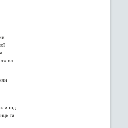
ни
ної
а
рго на
или
или під
ниць та