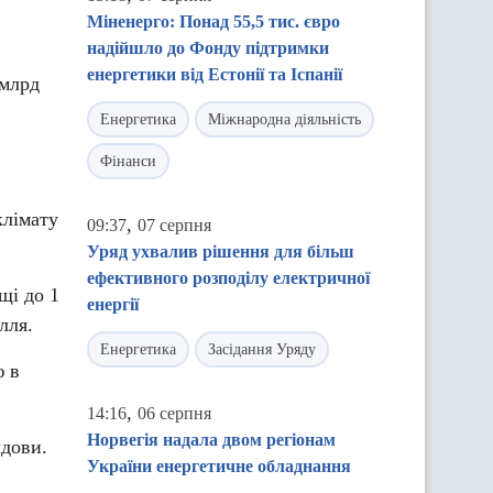
Міненерго: Понад 55,5 тис. євро
надійшло до Фонду підтримки
енергетики від Естонії та Іспанії
 млрд
Енергетика
Міжнародна діяльність
Фінанси
клімату
,
09:37
07 серпня
Уряд ухвалив рішення для більш
ефективного розподілу електричної
щі до 1
енергії
лля.
Енергетика
Засідання Уряду
ю в
,
14:16
06 серпня
Норвегія надала двом регіонам
лдови.
України енергетичне обладнання