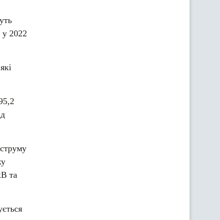
уть
 у 2022
які
95,2
ад
 струму
жу
кВ та
ується