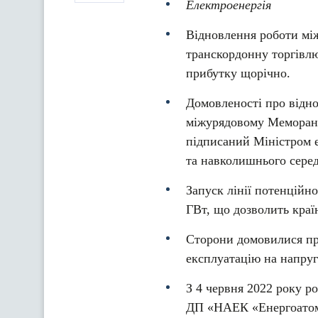
Електроенергія
Відновлення роботи між
транскордонну торгівлю
прибутку щорічно.
Домовленості про відно
міжурядовому Меморанд
підписаний Міністром 
та навколишнього сер
Запуск лінії потенційн
ГВт, що дозволить країн
Сторони домовилися пр
експлуатацію на напру
З 4 червня 2022 року р
ДП «НАЕК «Енергоатом