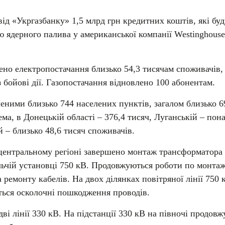
ід «Укргазбанку» 1,5 млрд грн кредитних коштів, які буд
ю ядерного палива у американської компанії Westinghouse
ено електропостачання близько 54,3 тисячам споживачів, 
 бойові дії. Газопостачання відновлено 100 абонентам.
ними близько 744 населених пунктів, загалом близько 6
ма, в Донецькій області – 376,4 тисяч, Луганській – пон
й – близько 48,6 тисяч споживачів.
 центральному регіоні завершено монтаж трансформатора
льчій установці 750 кВ. Продовжуються роботи по монта
 ремонту кабелів. На двох ділянках повітряної лінії 750 
ються осколочні пошкодження проводів.
ві лінії 330 кВ. На підстанції 330 кВ на півночі продовж