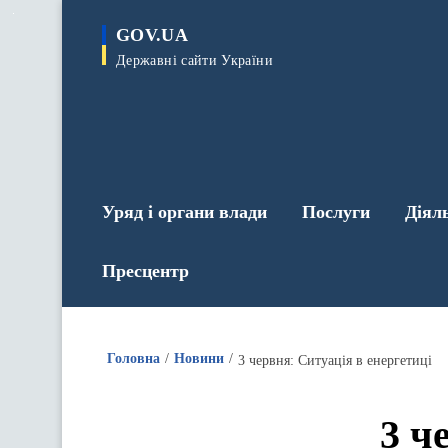
до
основного
GOV.UA
вмісту
Державні сайти України
Уряд і органи влади
Послуги
Діял
Пресцентр
Головна
Новини
3 червня: Ситуація в енергетиці
3 ч