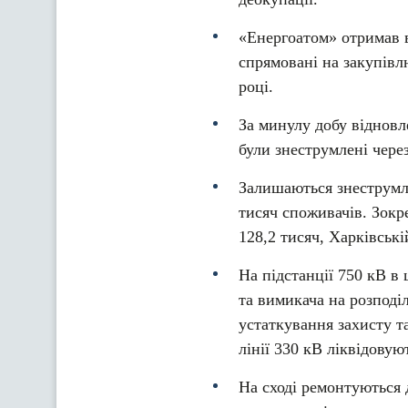
«Енергоатом» отримав в
спрямовані на закупівл
році.
За минулу добу відновл
були знеструмлені через
Залишаються знеструмле
тисяч споживачів. Зокре
128,2 тисяч, Харківські
На підстанції 750 кВ в
та вимикача на розподі
устаткування захисту та
лінії 330 кВ ліквідову
На сході ремонтуються д