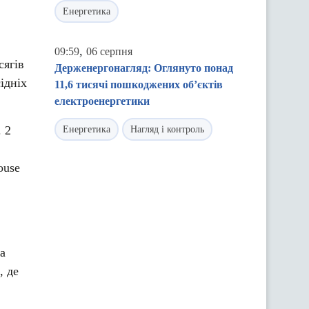
Енергетика
,
09:59
06 серпня
сягів
Держенергонагляд: Оглянуто понад
ідніх
11,6 тисячі пошкоджених об’єктів
електроенергетики
 2
Енергетика
Нагляд і контроль
ouse
a
, де