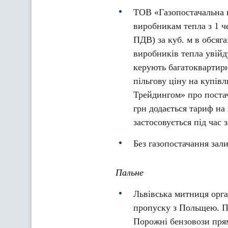
ТОВ «Газопостачальна 
виробникам тепла з 1 ч
ПДВ) за куб. м в обсяг
виробників тепла увійд
керують багатоквартир
пільгову ціну на купівл
Трейдингом» про постач
грн додається тариф на
застосовується під час
Без газопостачання зал
Пальне
Львівська митниця орга
пропуску з Польщею. П
Порожні бензовози прям