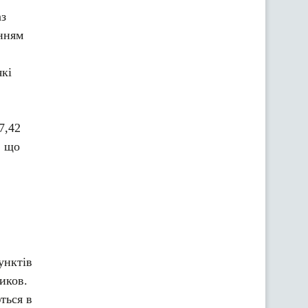
аз
анням
які
7,42
, що
унктів
иков.
ться в