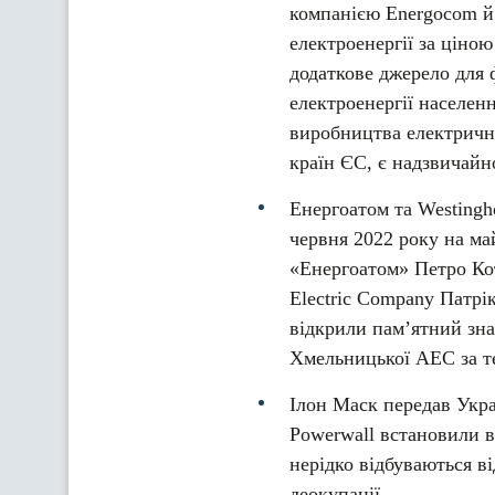
компанією Energocom й 
електроенергії за ціно
додаткове джерело для 
електроенергії населен
виробництва електричної
країн ЄС, є надзвичайн
Енергоатом та Westingh
червня 2022 року на 
«Енергоатом» Петро Кот
Electric Company Патрі
відкрили пам’ятний зна
Хмельницької АЕС за т
Ілон Маск передав Укра
Powerwall встановили в
нерідко відбуваються ві
деокупації.