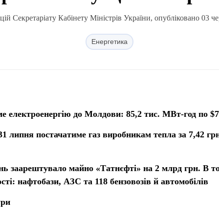
ій Секретаріату Кабінету Міністрів України, опубліковано 03 че
Енергетика
е електроенергію до Молдови: 85,2 тис. МВт-год по $
31 липня постачатиме газ виробникам тепла за 7,42 грн
нь заарештувало майно «Татнєфті» на 2 млрд грн. В т
ості: нафтобази, АЗС та 118 бензовозів й автомобілів
ури