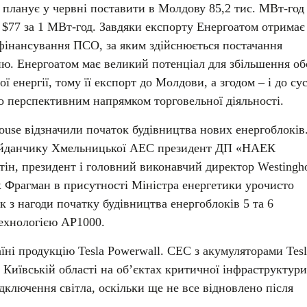
планує у червні поставити в Молдову 85,2 тис. МВт-год
ю $77 за 1 МВт-год. Завдяки експорту Енергоатом отримає
фінансування ПСО, за яким здійснюється постачання
ню. Енергоатом має великий потенціал для збільшення об
 енергії, тому її експорт до Молдови, а згодом – і до сус
о перспективним напрямком торговельної діяльності.
ouse відзначили початок будівництва нових енергоблоків.
майданчику Хмельницької АЕС президент ДП «НАЕК
ін, президент і головний виконавчий директор Westingh
к Фрагман в присутності Міністра енергетики урочисто
к з нагоди початку будівництва енергоблоків 5 та 6
ехнологією АР1000.
їні продукцію Tesla Powerwall. СЕС з акумуляторами Tesl
 Київській області на об’єктах критичної інфраструктури
дключення світла, оскільки ще не все відновлено після