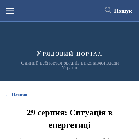
до
основного
Пошук
вмісту
Меню
Урядовий портал
Єдиний вебпортал органів виконавчої влади
України
Новини
29 серпня: Ситуація в
енергетиці