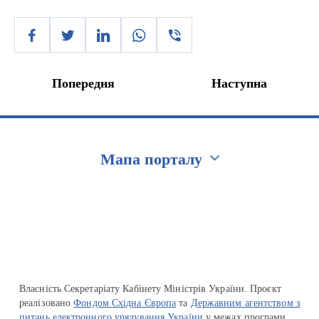
Попередня
Наступна
Мапа порталу
Перейти на сайт Ukraine.ua
Власність Секретаріату Кабінету Міністрів України. Проєкт
реалізовано
Фондом Східна Європа
та
Державним агентством з
питань електронного урядування України
у межах програми