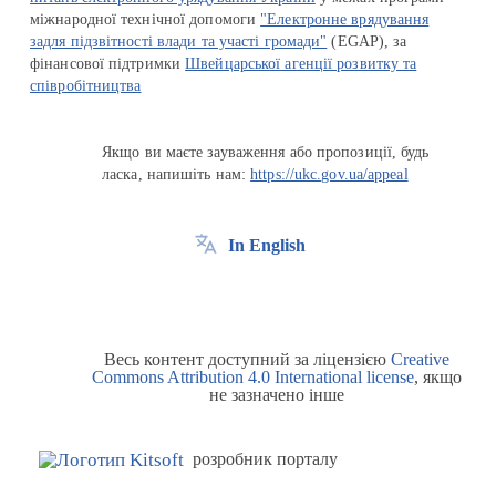
міжнародної технічної допомоги
"Електронне врядування
задля підзвітності влади та участі громади"
(EGAP), за
фінансової підтримки
Швейцарської агенції розвитку та
співробітництва
Якщо ви маєте зауваження або пропозиції, будь
ласка, напишіть нам:
https://ukc.gov.ua/appeal
In English
Весь контент доступний за ліцензією
Creative
Commons Attribution 4.0 International license
, якщо
не зазначено інше
розробник порталу