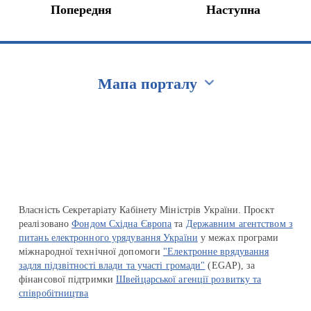
Попередня
Наступна
Мапа порталу
Перейти на сайт Ukraine.ua
Власність Секретаріату Кабінету Міністрів України. Проєкт
реалізовано
Фондом Східна Європа
та
Державним агентством з
питань електронного урядування України
у межах програми
міжнародної технічної допомоги
"Електронне врядування
задля підзвітності влади та участі громади"
(EGAP), за
фінансової підтримки
Швейцарської агенції розвитку та
співробітництва