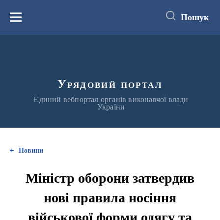
до
основного
Пошук
вмісту
Меню
Урядовий портал
Єдиний вебпортал органів виконавчої влади
України
Новини
Міністр оборони затвердив
нові правила носіння
військової форми одягу та