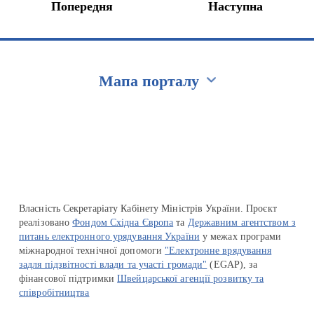
Попередня
Наступна
Мапа порталу
Перейти на сайт Ukraine.ua
Власність Секретаріату Кабінету Міністрів України. Проєкт
реалізовано
Фондом Східна Європа
та
Державним агентством з
питань електронного урядування України
у межах програми
міжнародної технічної допомоги
"Електронне врядування
задля підзвітності влади та участі громади"
(EGAP), за
фінансової підтримки
Швейцарської агенції розвитку та
співробітництва