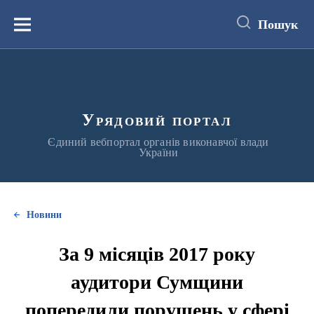
до
основного
Пошук
вмісту
Меню
Урядовий портал
Єдиний вебпортал органів виконавчої влади
України
Новини
За 9 місяців 2017 року
аудитори Сумщини
попередили порушень у сфері