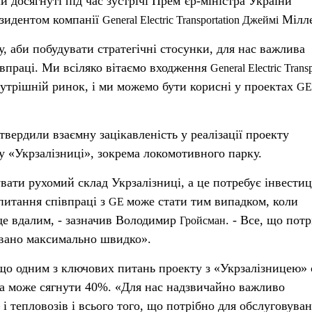
и досягнуті під час зустрічі Прем’єр-міністра України
зидентом компанії
Мілле
General
Electric
Transportation
Джеймі
, аби побудувати стратегічні стосунки, для нас важлива
івпраці. Ми всіляко вітаємо входження
General
Electric
Transp
нутрішній ринок, і ми можемо бути корисні у проектах
GE
.
дтвердили взаємну зацікавленість у реалізації проекту
у «Укрзалізниці», зокрема локомотивного парку.
вати рухомий склад Укрзалізниці, а це потребує інвестиц
питання співпраці з
може стати тим випадком, коли
GE
е вдалим, - зазначив Володимир
. - Все, що пот
Гройсман
ьовано максимально швидко».
 що одним з ключових питань проекту з «Укрзалізницею» 
ка може сягнути 40%. «Для нас надзвичайно важливо
і тепловозів і всього того, що потрібно для обслуговува