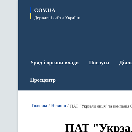
до
основного
GOV.UA
вмісту
Державні сайти України
Уряд і органи влади
Послуги
Діял
Пресцентр
Головна
Новини
ПАТ "Укрзал