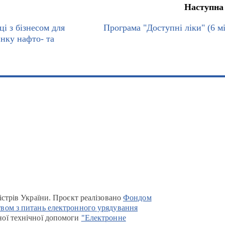
Наступна
і з бізнесом для
Програма "Доступні ліки" (6 мі
инку нафто- та
істрів України. Проєкт реалізовано
Фондом
вом з питань електронного урядування
ої технічної допомоги
"Електронне