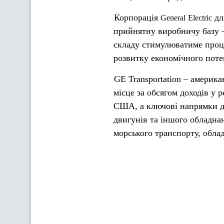
Корпорація
дл
General
Electric
прийнятну виробничу базу –
складу стимулюватиме проц
розвитку економічного поте
GE Transportation – америка
місце за обсягом доходів у 
США, а ключові напрямки ді
двигунів та іншого обладнан
морського транспорту, обла