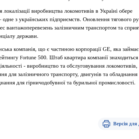
я локалізації виробництва локомотивів в Україні обере
 одне з українських підприємств. Оновлення тягового р
ес вантажоперевезень залізничним транспортом та спри
нціалу держави.
нська компанія, що є частиною корпорації GE, яка займає
рейтингу
tune 500. Штаб квартира компанії знаходиться
For
яльності - виробництво та обслуговування локомотивів,
ня для залізничного транспорту, двигунів та обладнання
днання для гірничодобувної та бурильної промисловості.
Версія для