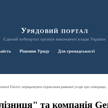
Урядовий портал
Єдиний вебпортал органів виконавчої влади України
ьність
Рішення Уряду
Для громадськості
ізниця" та компанія Gene