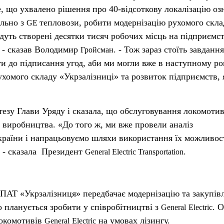
те, що ухвалено рішення про 40-відсоткову локалізацію оз
ільно з
тепловози, робити модернізацію рухомого скла
GE
дуть створені десятки тисяч робочих місць на підприємст
, - сказав Володимир
. - Тож зараз стоїть завдання
Гройсман
 до підписання угод, аби ми могли вже в наступному ро
ухомого складу «Укрзалізниці» та розвиток підприємств, 
езу Глави Уряду і сказала, що обслуговування локомотив
ї виробництва. «До того ж, ми вже провели аналіз
країни і напрацьовуємо шляхи використання їх можливос
, - сказала Президент
.
General
Electric
Transportation
ПАТ «Укрзалізниця» передбачає модернізацію та закупів
о планується зробити у співробітництві з
. 
General
Electric
локомотивів
на умовах лізингу.
General
Electric