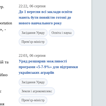
,
22:22
06 серпня
р.
До 1 вересня всі заклади освіти
мають бути повністю готові до
ortation
нового навчального року
», -
Засідання Уряду
Освіта і наука
Прем'єр-міністр
,
22:03
06 серпня
Уряд розширив можливості
ій та
програми «5-7-9%» для підтримки
українських аграріїв
рібно
Засідання Уряду
є
Земля і агрокомплекс
Прем'єр-міністр
ння