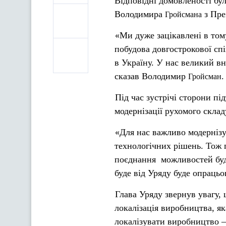
Відповідні домовленості бул
Володимира
з Пре
Гройсмана
«Ми дуже зацікавлені в тому
побудова довгострокової сп
в Україну. У нас великий в
сказав Володимир
Гройсман
Під час зустрічі сторони пі
модернізації рухомого склад
«Для нас важливо модернізу
технологічних рішень. Тож 
поєднання можливостей буд
буде від Уряду буде опрац
Глава Уряду звернув увагу,
локалізація виробництва, я
локалізувати виробництво – 