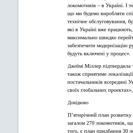
локомотивів – в Україні. І 
що ми будемо виробляти сп
технічне обслуговування, бу
які в Україні вже працюють
максимально швидко перейти
забезпечити модернізацію р
будуть включені у процес».
Міллер підтвердила т
Джеймі
також сприятиме локалізаці
постачальників всередині У
своїх глобальних проектах»
Довідково
П’ятирічний план розвитку 
загалом 270 локомотивів, щ
того, є план придбання 30 