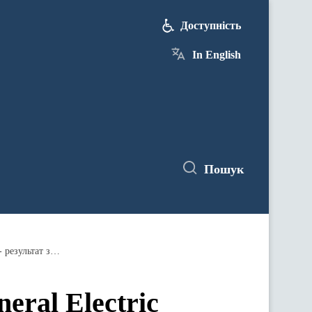
Доступність
In English
Пошук
ПАТ "Укрзалізниця" та компанія General Electric опрацьовують підписання рамкової угоди про співпрацю, - результат зустрічі за участі Прем'єр-міністра
ral Electric