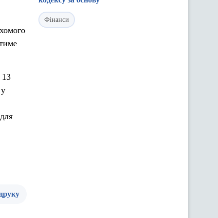
Фінанси
ухомого
ятиме
 13
 у
 для
 друку