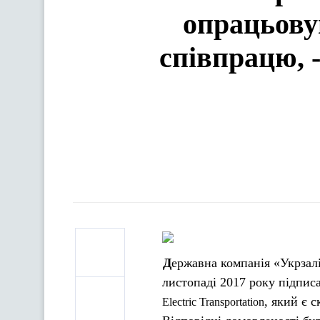
опрацьову
співпрацю, -
Державна компанія «Укрзалізниця» за сприяння та підтримки Уряду України планують у
листопаді 2017 року підпис
, який є 
Electric
Transportation