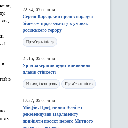
начає,
,
22:34
05 серпня
ду,
Сергій Корецький провів нараду з
вах,
бізнесом щодо захисту в умовах
російського терору
ці
Прем'єр-міністр
які
,
21:16
05 серпня
ів
Уряд завершив аудит виконання
планів стійкості
тей в
Нагляд і контроль
Прем'єр-міністр
,
17:27
05 серпня
Мінфін: Профільний Комітет
лю
рекомендував Парламенту
Окрім
прийняти проєкт нового Митного
кодексу за основу