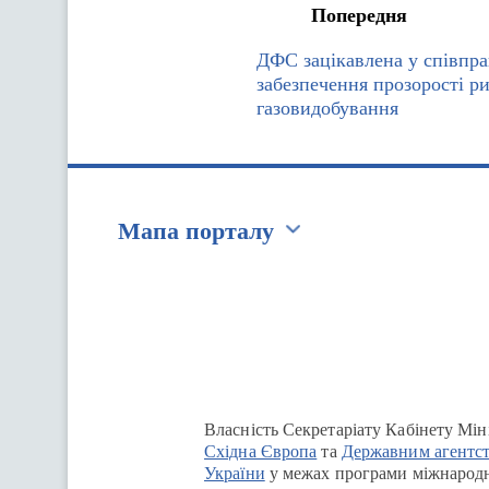
Попередня
ДФС зацікавлена у співпрац
забезпечення прозорості р
газовидобування
Мапа порталу
Перейти на сайт Ukraine.ua
Власність Секретаріату Кабінету Мін
Східна Європа
та
Державним агентст
України
у межах програми міжнародн