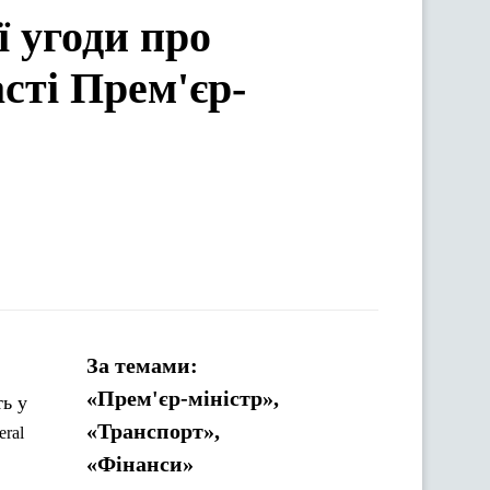
 угоди про
асті Прем'єр-
За темами:
«Прем'єр-міністр»,
«Транспорт»,
eral
«Фінанси»