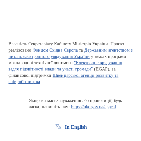
Перейти на сайт Ukraine.ua
Власність Секретаріату Кабінету Міністрів України. Проєкт
реалізовано
Фондом Східна Європа
та
Державним агентством з
питань електронного урядування України
у межах програми
міжнародної технічної допомоги
"Електронне врядування
задля підзвітності влади та участі громади"
(EGAP), за
фінансової підтримки
Швейцарської агенції розвитку та
співробітництва
Якщо ви маєте зауваження або пропозиції, будь
ласка, напишіть нам:
https://ukc.gov.ua/appeal
In English