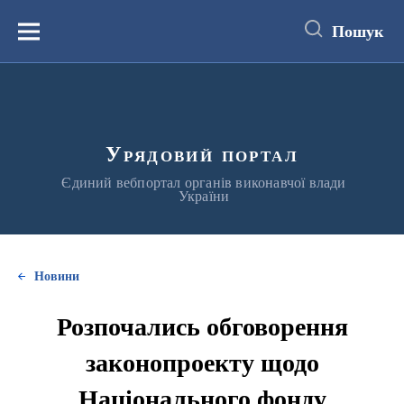
до
основного
Пошук
вмісту
Меню
Урядовий портал
Єдиний вебпортал органів виконавчої влади
України
Новини
Розпочались обговорення
законопроекту щодо
Національного фонду